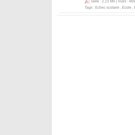
Taille : 2.23 Mo | Vues : 46
Tags :
Echec scolaire
,
Ecole
,