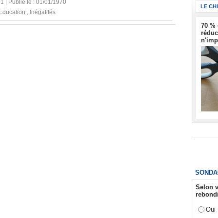
91 | Publié le : 01/01/1970
LE CH
Education
,
Inégalités
70 % 
réduc
n'imp
SONDA
Selon v
rebondi
Oui