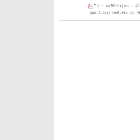
Taille : 44.58 Ko | Vues : 4
Tags :
Classement
,
France
,
Pr