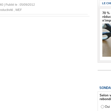
LE CH
840 | Publié le : 05/09/2012
oductivité
,
WEF
70 % 
réduc
n'imp
SONDA
Selon v
rebondi
Oui