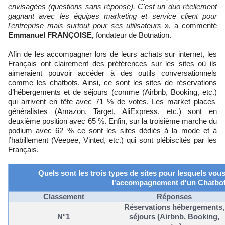
envisagées (questions sans réponse). C'est un duo réellement
gagnant avec les équipes marketing et service client pour
l'entreprise mai
s surtout pour ses utilisateurs
», a commenté
Emmanuel
FRANÇOISE,
fondateur de
Bot
n
ation
.
Afin de les accompagner lors de leurs achats sur internet, les
Français ont clairement des préférences sur les sites où ils
aimeraient pouvoir accéder à des outils conversationnels
comme les
chatbots
. Ainsi, ce sont les sites de réservations
d’hébergements et de séjours (comme
(
Airbnb
,
Booking
, etc.)
qui arrivent en tête avec 71 % de votes. Les
market
places
généralistes (Am
azon, Target,
AliExpress
, etc.) sont en
deuxième position avec
65 %
. Enfin, sur la troisième marche du
podium
avec 62
% ce sont les sites dédiés à la mode et à
l’habillement (
Veepee
,
Vinted
, etc.)
qui sont
plébiscités
par les
Français.
Quels sont les trois types de sites pour lesquels vou
l'accompagnement d'un
Chatbo
Classement
Réponses
Réservations hébergements,
N°1
séjours (
Airbnb
,
Booking
,