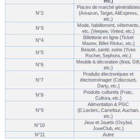
etc.)
Places de marché généralistes
N°2
(Amazon, Target,
AliExpress
,
etc.)
Mode, habillement, vêtements,
N°3
etc. (
Veepee
,
Vinted
, etc.)
Billetterie en ligne (Ticket
N°4
Master, Billet Réduc, etc.)
Beauté, santé, soins (Yves
N°5
Rocher, Sephora, etc.)
Meuble & décoration (Ikea,
Gifi
N°6
etc.)
Produits électroniques et
N°7
électroménager (Cdiscount,
Darty, etc.)
Produits culturels (Fnac,
N°8
Cultura, etc.)
Alimentation & PGC
N°9
(
E.Leclerc
, Carrefour, Auchan,
etc.)
Jeux et Jouets (
Oxybul
,
N°10
JoueClub
, etc.)
N°11
Autre