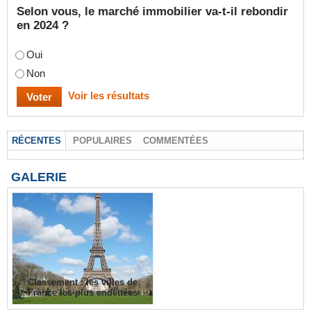
Selon vous, le marché immobilier va-t-il rebondir
en 2024 ?
Oui
Non
Voir les résultats
RÉCENTES
POPULAIRES
COMMENTÉES
GALERIE
Classement : les villes de
France les plus endettées