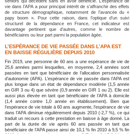
seniors qui décèdent sans en avoir bénéficié. L’espérance de
vie dans l’APA a pour principal intérêt de s’affranchir des effets
de structure démographique, notamment de l’avancée du «
papy boom ». Pour cette raison, dans l’optique d’un suivi
structurel de la dépendance en France, cet indicateur est
davantage pertinent que d’autres, comme le nombre de
bénéficiaires ou leur part parmi la population âgée.
L’ESPÉRANCE DE VIE PASSÉE DANS L’APA EST
EN BAISSE RÉGULIÈRE DEPUIS 2010
Fin 2019, une personne de 60 ans a une espérance de vie de
25,6 années parmi lesquelles, en moyenne, 2,4 années sont
passées en tant que bénéficiaire de l’allocation personnalisée
d’autonomie (APA). L’espérance de vie passée dans l’APA est
plus longue dans un état de dépendance modérée (1,5 année
en GIR 3 ou 4) que sévère (0,9 année en GIR 1 ou 2). Elle est
aussi plus élevée en tant que bénéficiaire de l’APA à domicile
(1,4 année contre 1,0 année en établissement). Bien que
l’espérance de vie totale à 60 ans augmente, l’espérance de vie
dans l’APA diminue régulièrement depuis 2010 (-2,7 %), ce qui
traduit un recours à cette prestation en baisse à âge donné. La
part de la durée de vie après 60 ans passée en tant que
bénéficiaire de l’APA passe ainsi de 10,1 % fin 2010 à 9,5 % fin