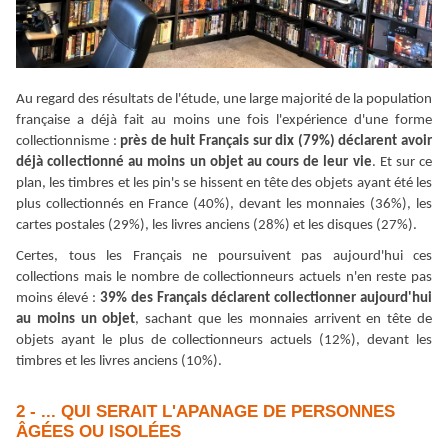
Au regard des résultats de l
'
étude, une large majorité de la population
française a déjà fait au moins une fois l
'
expérience d
'
une forme
collectionnisme :
près de huit Français sur dix (79%) déclarent avoir
déjà collectionné au moins un objet au cours de leur vie
.
Et sur ce
plan, les timbres et les pin
'
s se hissent en tête des objets ayant été les
plus collectionnés en France (40%), devant les monnaies (36%), les
cartes postales (29%), les livres anciens (28%) et les disques (27%).
Certes, tous les Français ne poursuivent pas aujourd
'
hui ces
collections mais le nombre de collectionneurs actuels n
'
en reste pas
moins élevé :
39% des Français déclarent collectionner aujourd
'
hui
au moins un objet
, sachant que les monnaies arrivent en tête de
objets ayant le plus de collectionneurs actuels (12%), devant les
timbres et les livres anciens (10%).
2 - ... QUI SERAIT L'APANAGE DE PERSONNES
ÂGÉES OU ISOLÉES