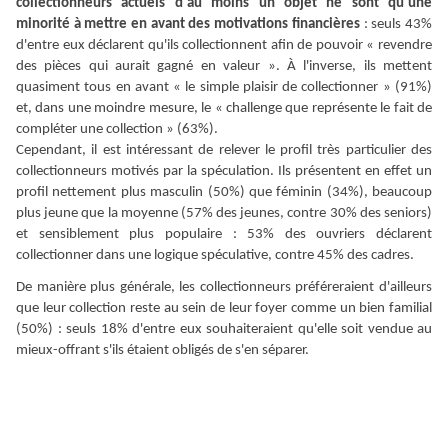
collectionneurs actuels d
'
au moins un objet ne sont qu
'
une
minorité à mettre en avant des motivations financières
: seuls 43%
d
'
entre
eux déclarent qu
'
ils collectionnent afin de pouvoir « revendre
des pièces qui aurait gagné en valeur ».
À
l
'
inverse, ils mettent
quasiment tous en avant « le simple plaisir de collectionner » (91%)
et, dans une moindre mesure, le « challenge que représente le fait de
compléter une collection » (63%).
Cependant, il est intéressant de relever le profil très particulier des
collectionneurs motivés par la spéculation. Ils présentent en effet un
profil nettement plus masculin (50%) que féminin (34%), beaucoup
plus jeune que la moyenne (57% des jeunes, contre 30%
des seniors)
e
t sensiblement plus populaire : 53% des ouvriers déclarent
collectionner dans une logique spéculative, contre 45% des cadres.
De manière plus générale, les collectionneurs préféreraient d
'
ailleurs
que leur collection reste au sein de leur foyer comme un bien familial
(50%) : seuls 18% d
'
entre eux souhaiteraient qu
'
elle soit vendue au
mieux-offrant s
'
ils étaient obligés de s
'
en séparer.