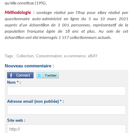
qu
'
elle constitue (19%).
Méthodologie
:
sondage réalisé par
l
'
Ifop
pour
eBay
réalisé par
questionnaire auto-administré en ligne du
5 au 10 mars 2021
auprès d
'
un échantillon
de 3 001 personnes, représentatif de la
population française âgée de 18 ans et plus. Au sein de cet
échantillon ont été
interrogé
s 1 157 collectionneurs actuels.
Tags
:
Collection
,
Consommation
,
e-commerce
,
eBAY
Nouveau commentaire :
Nom * :
Adresse email (non publiée) * :
Site web :