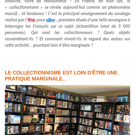
stabilité, voire de réassurance
? En France, en tout cas, le
«
collectionnisme
» se révèle aujourd
'
hui comme un phénomène
massif
...
et tendance
! C
'
est le principal enseignement du sondage
réalisé par
l
'
Ifop
pour
eBay
, première étude d
'
une telle envergure à
interroger les Français sur ce sujet (échantillon total de 3
000
personnes). Qui sont les collectionneurs
? Quels objets
rassemblent-ils
? Et comment vivent-ils le regard des autres sur
cette activité
...
pourtant
loin d
'
être marginale
?
LE COLLECTIONNISME EST LOIN D'ÊTRE UNE
PRATIQUE MARGINALE...