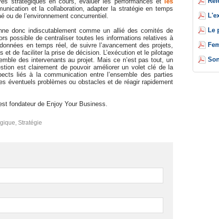
Réf
tives stratégiques en cours, évaluer les performances et
les
mmunication et la collaboration, adapter la stratégie en temps
L'e
é ou de l’environnement concurrentiel.
Le 
ionne donc indiscutablement comme un allié des comités de
lors possible de centraliser toutes les informations relatives à
Fem
es données en temps réel, de suivre l’avancement des projets,
et de faciliter la prise de décision. L’exécution et le pilotage
Son
semble des intervenants au projet. Mais ce n’est pas tout, un
ion est clairement de pouvoir améliorer un volet clé de la
pects liés à la communication entre l’ensemble des parties
r les éventuels problèmes ou obstacles et de réagir rapidement
st fondateur de Enjoy Your Business.
égique
,
Stratégie