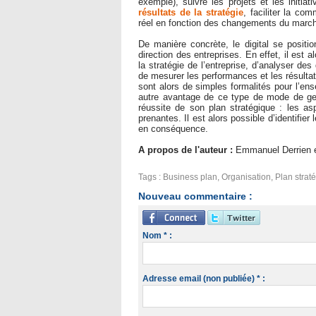
exemple), suivre les projets et les initia
résultats de la stratégie
, faciliter la co
réel en fonction des changements du march
De manière concrète, le digital se posit
direction des entreprises. En effet, il est a
la stratégie de l’entreprise, d’analyser d
de mesurer les performances et les résultats 
sont alors de simples formalités pour l’en
autre avantage de ce type de mode de gest
réussite de son plan stratégique : les as
prenantes. Il est alors possible d’identifie
en conséquence.
A propos de l'auteur :
Emmanuel Derrien e
Tags
:
Business plan
,
Organisation
,
Plan strat
Nouveau commentaire :
Nom * :
Adresse email (non publiée) * :