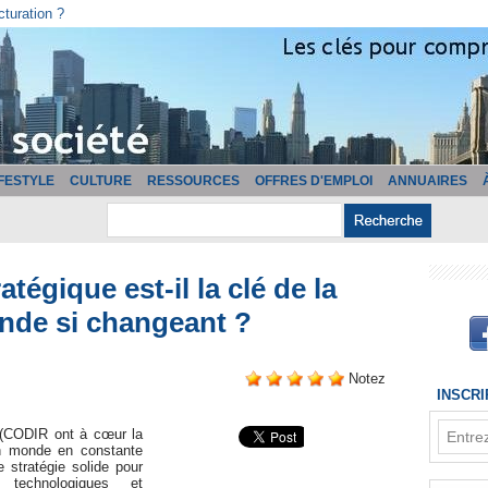
cturation ?
IFESTYLE
CULTURE
RESSOURCES
OFFRES D'EMPLOI
ANNUAIRES
tégique est-il la clé de la
nde si changeant ?
Notez
INSCR
 (CODIR ont à cœur la
un monde en constante
e stratégie solide pour
technologiques et