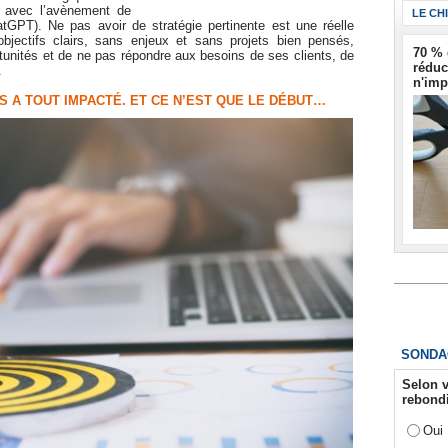
ui avec l’avènement de
LE CH
ChatGPT). Ne pas avoir de stratégie pertinente est une réelle
objectifs clairs, sans enjeux et sans projets bien pensés,
70 % 
rtunités et de ne pas répondre aux besoins de ses clients, de
réduc
.
n'imp
S A TOUT IMPACTÉ. ET CE N’EST QUE LE DÉBUT…
SONDA
Selon v
rebondi
Oui