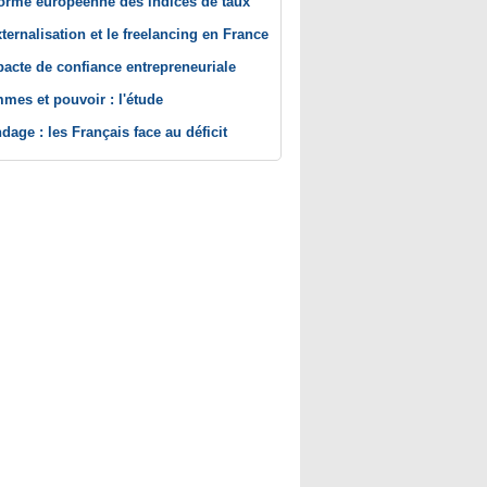
orme européenne des indices de taux
xternalisation et le freelancing en France
pacte de confiance entrepreneuriale
mes et pouvoir : l'étude
dage : les Français face au déficit