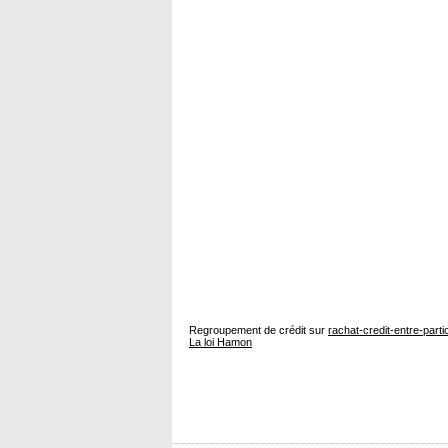
Regroupement de crédit sur
rachat-credit-entre-parti
La loi Hamon