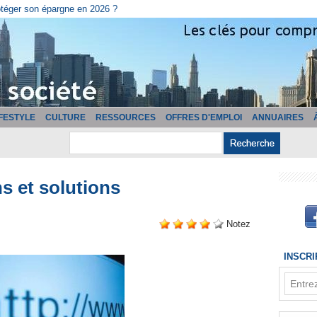
cturation ?
IFESTYLE
CULTURE
RESSOURCES
OFFRES D'EMPLOI
ANNUAIRES
ns et solutions
Notez
INSCR