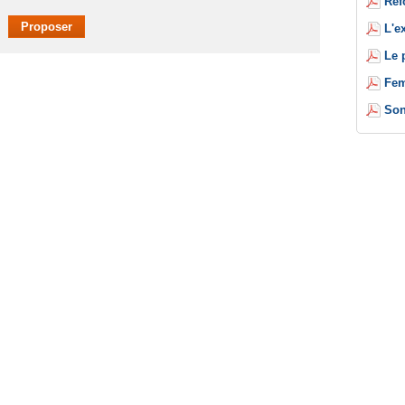
Réf
L'e
Le 
Fem
Son