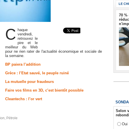
LE CH
70 % 
réduc
n'imp
C
haque
vendredi,
retrouvez le
pire et le
meilleur du Web
pour ne rien rater de l'actualité économique et sociale de
la semaine.
BP paiera l’addition
Grèce : l’Etat sauvé, le peuple ruiné
La mutuelle pour fraudeurs
Faire vos films en 3D, c’est bientôt possible
Cleantechs : l’or vert
SONDA
Selon v
rebondi
ion
,
Pétrole
Oui