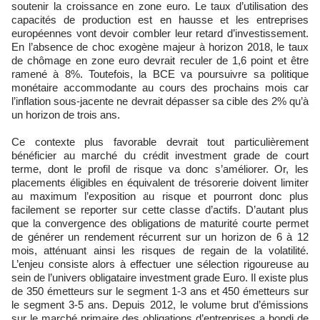
soutenir la croissance en zone euro. Le taux d’utilisation des
capacités de production est en hausse et les entreprises
européennes vont devoir combler leur retard d’investissement.
En l’absence de choc exogène majeur à horizon 2018, le taux
de chômage en zone euro devrait reculer de 1,6 point et être
ramené à 8%. Toutefois, la BCE va poursuivre sa politique
monétaire accommodante au cours des prochains mois car
l’inflation sous-jacente ne devrait dépasser sa cible des 2% qu’à
un horizon de trois ans.
Ce contexte plus favorable devrait tout particulièrement
bénéficier au marché du crédit investment grade de court
terme, dont le profil de risque va donc s’améliorer. Or, les
placements éligibles en équivalent de trésorerie doivent limiter
au maximum l’exposition au risque et pourront donc plus
facilement se reporter sur cette classe d’actifs. D’autant plus
que la convergence des obligations de maturité courte permet
de générer un rendement récurrent sur un horizon de 6 à 12
mois, atténuant ainsi les risques de regain de la volatilité.
L’enjeu consiste alors à effectuer une sélection rigoureuse au
sein de l’univers obligataire investment grade Euro. Il existe plus
de 350 émetteurs sur le segment 1-3 ans et 450 émetteurs sur
le segment 3-5 ans. Depuis 2012, le volume brut d’émissions
sur le marché primaire des obligations d’entreprises a bondi de