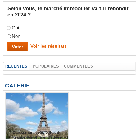
Selon vous, le marché immobilier va-t-il rebondir
en 2024 ?
Oui
Non
Voir les résultats
RÉCENTES
POPULAIRES
COMMENTÉES
GALERIE
Classement : les villes de
France les plus endettées