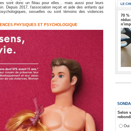
es sont donc un fléau pour elles... mais aussi pour leurs
LE CH
n. Depuis 2017, l'association reçoit et aide des enfants qui
sychologiques, sexuelles ou sont témoins des violences
70 % 
réduc
n'imp
LENCES PHYSIQUES ET PSYCHOLOGIQUE
SONDA
Selon v
rebondi
Oui