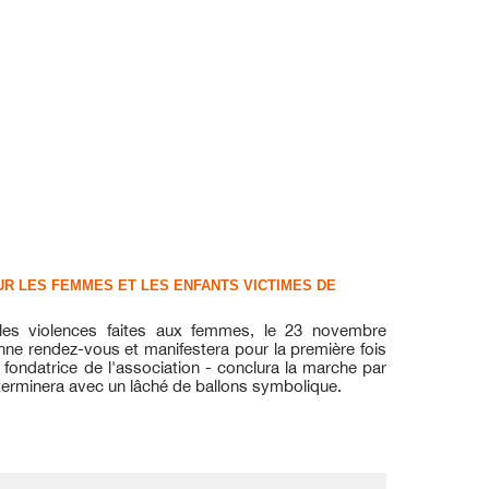
UR LES FEMMES ET LES ENFANTS VICTIMES DE
es violences faites aux femmes,
le 23 novembre
ne rendez-vous et manifestera pour la première fois
fondatrice de l
'
association -
conclura la marche par
terminera avec un
lâché de ballon
s
symbolique.