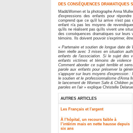
DES CONSÉQUENCES DRAMATIQUES SU
Mad&Women et la photographe Anna Muller
d'expressions des enfants pour répondre
comprend que ce qu'il lui arrive n'est pas 
enfant n'a pas les moyens de revendiquer
qu'ils ne réalisent pas qu'ils vivent une si
des conséquences dramatiques sur leurs vie
témoins. Ils doivent pouvoir s'exprimer, êtr
«
Partenaire et soutien de longue date 
bien réelle avec 3 mises en situation au
enfants de l'association. Si le sujet des
enfants victimes et témoins de violence
Comment aborder ce sujet terrible et sen
parole aux enfants pour préserver la gén
s'appuyer sur leurs moyens d'expression : le
le soutien et le professionnalisme d'Anna 
le lancement de Women Safe & Children pou
paroles en l'air
» explique Christelle Delar
AUTRES ARTICLES
Les Français et l'argent
À l’hôpital, un recours faible à
l’intérim mais en nette hausse depuis
six ans