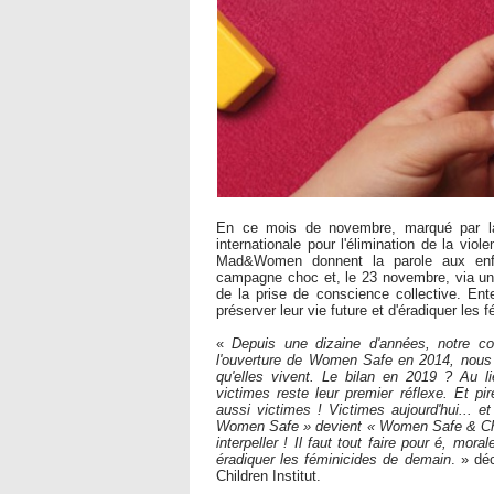
En ce mois de novembre, marqué par la 
internationale pour l'élimination de la v
Mad&Women donnent la parole aux enfan
campagne choc et, le 23 novembre, via une 
de la prise de conscience collective. En
préserver leur vie future et d'éradiquer les
«
Depuis une dizaine d'années, notre co
l'ouverture de Women Safe en 2014, nous 
qu'elles vivent. Le bilan en 2019 ? Au l
victimes reste leur premier réflexe. Et p
aussi victimes ! Victimes aujourd'hui... 
Women Safe » devient « Women Safe & Childr
interpeller ! Il faut tout faire pour é, mo
éradiquer les féminicides de demain
. » dé
Children Institut.