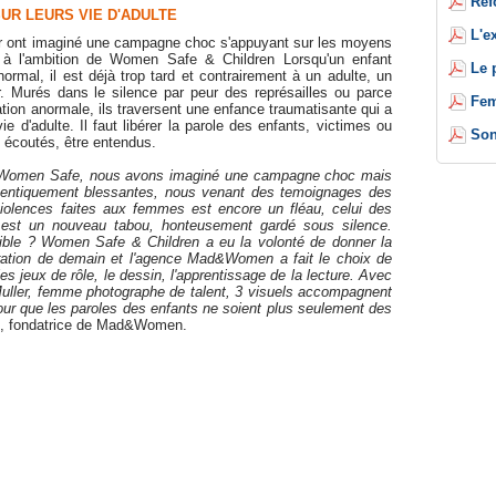
Réf
R LEURS VIE D'ADULTE
L'e
 ont imaginé une campagne choc s'appuyant sur les moyens
 à l'ambition de Women Safe & Children Lorsqu'un enfant
Le 
normal, il est déjà trop tard et contrairement à un adulte, un
. Murés dans le silence par peur des représailles ou parce
Fem
tuation anormale, ils traversent une enfance traumatisante qui a
 d'adulte. Il faut libérer la parole des enfants, victimes ou
Son
e écoutés, être entendus.
de Women Safe, nous avons imaginé une campagne choc mais
thentiquement blessantes, nous venant des temoignages des
 violences faites aux femmes est encore un fléau, celui des
 est un nouveau tabou, honteusement gardé sous silence.
sible ? Women Safe & Children a eu la volonté de donner la
ération de demain et l'agence Mad&Women a fait le choix de
s jeux de rôle, le dessin, l'apprentissage de la lecture. Avec
Muller, femme photographe de talent, 3 visuels accompagnent
r que les paroles des enfants ne soient plus seulement des
ue, fondatrice de Mad&Women.