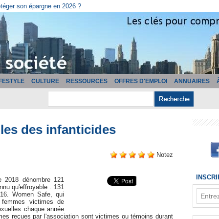
cturation ?
IFESTYLE
CULTURE
RESSOURCES
OFFRES D'EMPLOI
ANNUAIRES
les des infanticides
Notez
INSCR
née 2018 dénombre 121
nnu qu'effroyable : 131
2016. Women Safe, qui
e femmes victimes de
exuelles chaque année
es reçues par l'association sont victimes ou témoins durant