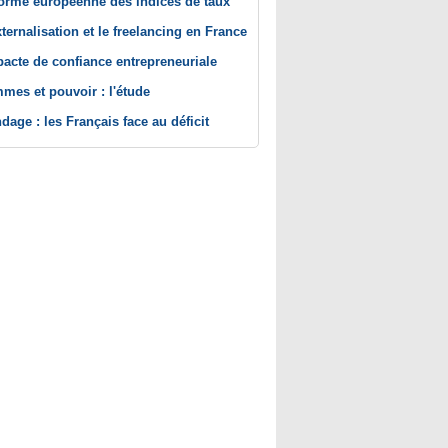
orme européenne des indices de taux
xternalisation et le freelancing en France
pacte de confiance entrepreneuriale
mes et pouvoir : l'étude
dage : les Français face au déficit