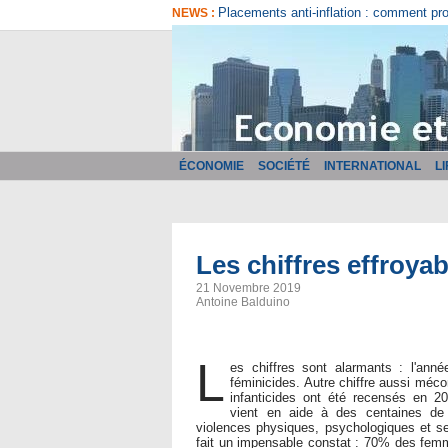
Comment bien choisir son logiciel de fa
NEWS :
ÉCONOMIE
SOCIÉTÉ
INTERNATIONAL
L
Les chiffres effroyab
21 Novembre 2019
Antoine Balduino
L
es chiffres sont alarmants : l'an
féminicides. Autre chiffre aussi méco
infanticides ont été recensés en 
vient en aide à des centaines d
violences physiques, psychologiques et s
fait un impensable constat : 70% des femm