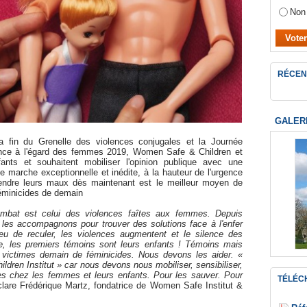
Non
RÉCEN
GALER
fin du Grenelle des violences conjugales et la Journée
iolence à l'égard des femmes 2019, Women Safe & Children et
ts et souhaitent mobiliser l'opinion publique avec une
marche exceptionnelle et inédite, à la hauteur de l'urgence
tendre leurs maux dès maintenant est le meilleur moyen de
 féminicides de demain
mbat est celui des violences faîtes aux femmes. Depuis
les accompagnons pour trouver des solutions face à l'enfer
ieu de reculer, les violences augmentent et le silence des
ire, les premiers témoins sont leurs enfants ! Témoins mais
et victimes demain de féminicides. Nous devons les aider. «
en Institut » car nous devons nous mobiliser, sensibiliser,
rales chez les femmes et leurs enfants. Pour les sauver. Pour
TÉLÉC
clare Frédérique Martz, fondatrice de Women Safe Institut &