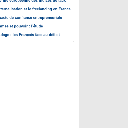
orme européenne des indices de taux
xternalisation et le freelancing en France
pacte de confiance entrepreneuriale
mes et pouvoir : l'étude
dage : les Français face au déficit