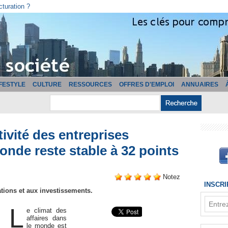
cturation ?
IFESTYLE
CULTURE
RESSOURCES
OFFRES D'EMPLOI
ANNUAIRES
tivité des entreprises
onde reste stable à 32 points
Notez
INSCR
tions et aux investissements.
L
e climat des
affaires dans
le monde est