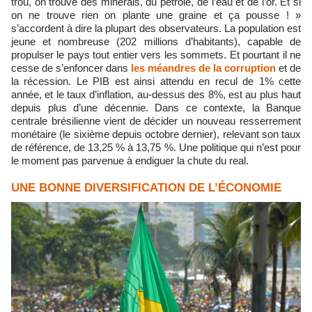
trou, on trouve des minerais, du pétrole, de l’eau et de l’or. Et si
on ne trouve rien on plante une graine et ça pousse ! »
s’accordent à dire la plupart des observateurs. La population est
jeune et nombreuse (202 millions d’habitants), capable de
propulser le pays tout entier vers les sommets. Et pourtant il ne
cesse de s’enfoncer dans
les méandres de la corruption
et de
la récession. Le PIB est ainsi attendu en recul de 1% cette
année, et le taux d’inflation, au-dessus des 8%, est au plus haut
depuis plus d’une décennie. Dans ce contexte, la Banque
centrale brésilienne vient de décider un nouveau resserrement
monétaire (le sixième depuis octobre dernier), relevant son taux
de référence, de 13,25 % à 13,75 %. Une politique qui n’est pour
le moment pas parvenue à endiguer la chute du real.
UNE BONNE DIVERSIFICATION DE L’ÉCONOMIE