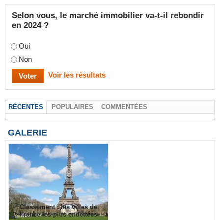
Selon vous, le marché immobilier va-t-il rebondir
en 2024 ?
Oui
Non
Voir les résultats
RÉCENTES
POPULAIRES
COMMENTÉES
GALERIE
Classement : les villes de
France les plus endettées