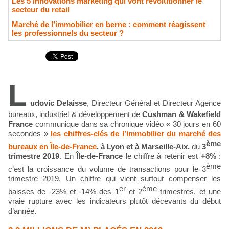
Les 5 innovations marketing qui vont révolutionner le
secteur du retail
Marché de l’immobilier en berne : comment réagissent
les professionnels du secteur ?
L
udovic Delaisse
, Directeur Général et Directeur Agence
bureaux, industriel & développement de
Cushman & Wakefield
France
communique dans sa chronique vidéo « 30 jours en 60
secondes »
les
chiffres-clés
de l’immobilier du
marché des
ème
bureaux en Île-de-France
, à Lyon et à Marseille-Aix,
du
3
trimestre 2019
.
En
Île-de-France
le chiffre à retenir est
+8%
:
ème
c’est la croissance du volume de transactions pour le 3
trimestre 2019. Un chiffre qui vient surtout compenser les
er
ème
baisses de -23% et -14% des 1
et 2
trimestres, et une
vraie rupture avec les indicateurs plutôt décevants du début
d’année.