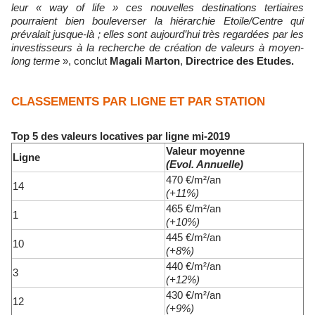
leur « way of life » ces nouvelles destinations tertiaires
pourraient bien bouleverser la hiérarchie Etoile/Centre qui
prévalait jusque-là ; elles sont aujourd’hui très regardées par les
investisseurs à la recherche de création de valeurs à moyen-
long terme
», conclut
Magali Marton
,
Directrice des Etudes.
CLASSEMENTS PAR LIGNE ET PAR STATION
Top 5 des valeurs locatives par ligne mi-2019
Valeur moyenne
Ligne
(Evol. Annuelle)
470 €/m²/an
14
(+11%)
465 €/m²/an
1
(+10%)
445 €/m²/an
10
(+8%)
440 €/m²/an
3
(+12%)
430 €/m²/an
12
(+9%)