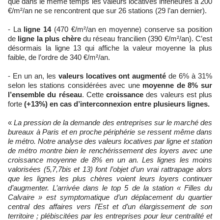
que dans le même temps les valeurs locatives inférieures à 200
€/m²/an ne se rencontrent que sur 26 stations (29 l’an dernier).
- La
ligne 14
(470 €/m²/an en moyenne) conserve sa position
de
ligne la plus chère
du réseau francilien (390 €/m²/an). C’est
désormais la ligne 13 qui affiche la valeur moyenne la plus
faible, de l’ordre de 340 €/m²/an.
- En un an, les
valeurs locatives ont augmenté
de 6% à 31%
selon les stations considérées avec une
moyenne de 8% sur
l’ensemble du réseau
. Cette
croissance
des valeurs est plus
forte
(+13%) en cas d’interconnexion entre plusieurs lignes.
«
La pression de la demande des entreprises sur le marché des
bureaux à Paris et en proche périphérie se ressent même dans
le métro. Notre analyse des valeurs locatives par ligne et station
de métro montre bien le renchérissement des loyers avec une
croissance moyenne de 8% en un an. Les lignes les moins
valorisées (5,7,7bis et 13) font l’objet d’un vrai rattrapage alors
que les lignes les plus chères voient leurs loyers continuer
d’augmenter. L’arrivée dans le top 5 de la station « Filles du
Calvaire » est symptomatique d’un déplacement du quartier
central des affaires vers l’Est et d’un élargissement de son
territoire ; plébiscitées par les entreprises pour leur centralité et