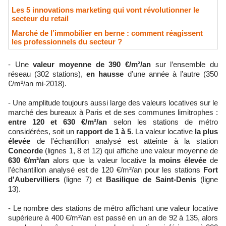
Les 5 innovations marketing qui vont révolutionner le
secteur du retail
Marché de l’immobilier en berne : comment réagissent
les professionnels du secteur ?
- Une
valeur moyenne de 390 €/m²/an
sur l’ensemble du
réseau (302 stations),
en hausse
d’une année à l’autre (350
€/m²/an mi-2018).
- Une amplitude toujours aussi large des valeurs locatives sur le
marché des bureaux à Paris et de ses communes limitrophes :
entre 120 et 630 €/m²/an
selon les stations de métro
considérées, soit un
rapport de 1 à 5
. La valeur locative
la plus
élevée
de l'échantillon analysé est atteinte à la station
Concorde
(lignes 1, 8 et 12) qui affiche une valeur moyenne de
630 €/m²/an
alors que la valeur locative la
moins élevée
de
l'échantillon analysé est de 120 €/m²/an pour les stations
Fort
d'Aubervilliers
(ligne 7) et
Basilique de Saint-Denis
(ligne
13).
- Le nombre des stations de métro affichant une valeur locative
supérieure à 400 €/m²/an est passé en un an de 92 à 135, alors