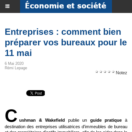
Entreprises : comment bien
préparer vos bureaux pour le
11 mai
6 Mai 2020
Rémi Lepage
Notez
C
ushman & Wakefield
publie un
guide pratique
à
destination des entreprises utilisatrices d’immeubles de bureau