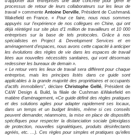
d’apporter aux entreprises une aide concrète pour gérer le
processus de retour de leurs collaborateurs sur les lieux de
travail
» commente
Antoine Derville
, Président de Cushman&
Wakefield en France.
« Pour ce faire, nous nous sommes
appuyés sur l’expérience de nos collègues en Chine, qui ont
déjà réintégré sur site plus d’1 million de travailleurs et 10 000
entreprises sur la base de tels protocoles. Grâce à nos
spécialistes en Project & Development Services et en
aménagement d’espaces, nous avons cette capacité à anticiper
les évolutions des règles de vie dans les espaces de travail
liées aux nouvelles nécessités sanitaires, qui vont désormais
redessiner les bureaux de demain ».
« Le retour vers les lieux de travail sera différent pour chaque
entreprise, mais les principes listés dans ce guide sont
applicables à la grande majorité des propriétaires et occupants
d’actifs immobiliers
", déclare
Christophe Gellé
, Président de
C&W Design & Build, la filiale de Cushman &Wakefield en
matière d’aménagement, «
Ce guide définit des règles pratiques
et des solutions agiles pour adapter rapidement ses locaux,
dans un temps et un budget limités, même si ces conseils
peuvent demander, néanmoins, la mise en place de dispositifs
spécifiques pour respecter la distanciation sociale (plexiglass
de protection, nouvelles signalétiques, produits désinfectants
agréés, etc. …). Ces règles pour simples et pratiques qu’elles