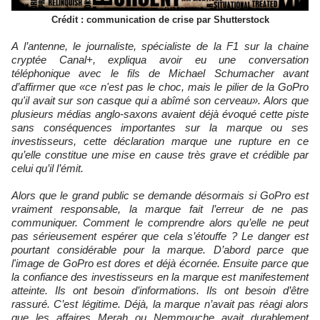
Crédit : communication de crise par Shutterstock
A l’antenne, le journaliste, spécialiste de la F1 sur la chaine
cryptée Canal+, expliqua avoir eu une conversation
téléphonique avec le fils de Michael Schumacher avant
d’affirmer que «ce n'est pas le choc, mais le pilier de la GoPro
qu'il avait sur son casque qui a abîmé son cerveau». Alors que
plusieurs médias anglo-saxons avaient déjà évoqué cette piste
sans conséquences importantes sur la marque ou ses
investisseurs, cette déclaration marque une rupture en ce
qu’elle constitue une mise en cause très grave et crédible par
celui qu’il l’émit.
Alors que le grand public se demande désormais si GoPro est
vraiment responsable, la marque fait l’erreur de ne pas
communiquer. Comment le comprendre alors qu’elle ne peut
pas sérieusement espérer que cela s’étouffe ? Le danger est
pourtant considérable pour la marque. D’abord parce que
l'image de GoPro est dores et déjà écornée. Ensuite parce que
la confiance des investisseurs en la marque est manifestement
atteinte. Ils ont besoin d’informations. Ils ont besoin d’être
rassuré. C’est légitime. Déjà, la marque n’avait pas réagi alors
que les affaires Merah ou Nemmouche avait durablement