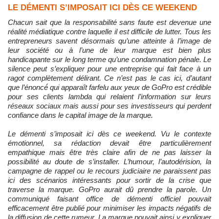
LE DÉMENTI S’IMPOSAIT ICI DÈS CE WEEKEND
Chacun sait que la responsabilité sans faute est devenue une
réalité médiatique contre laquelle il est difficile de lutter. Tous les
entrepreneurs savent désormais qu’une atteinte à l’image de
leur société ou à l’une de leur marque est bien plus
handicapante sur le long terme qu’une condamnation pénale. Le
silence peut s’expliquer pour une entreprise qui fait face à un
ragot complètement délirant. Ce n’est pas le cas ici, d’autant
que l’énoncé́ qui apparaît farfelu aux yeux de GoPro est crédible
pour ses clients lambda qui relaient l’information sur leurs
réseaux sociaux mais aussi pour ses investisseurs qui perdent
confiance dans le capital image de la marque.
Le démenti s’imposait ici dès ce weekend. Vu le contexte
émotionnel, sa rédaction devait être particulièrement
empathique mais être très claire afin de ne pas laisser la
possibilité au doute de s’installer. L’humour, l’autodérision, la
campagne de rappel ou le recours judiciaire ne paraissent pas
ici des scénarios intéressants pour sortir de la crise que
traverse la marque. GoPro aurait dû prendre la parole. Un
communiqué faisant office de démenti officiel pouvait
efficacement être publié pour minimiser les impacts négatifs de
la diffusion de cette rumeur. La marque pouvait ainsi y expliquer