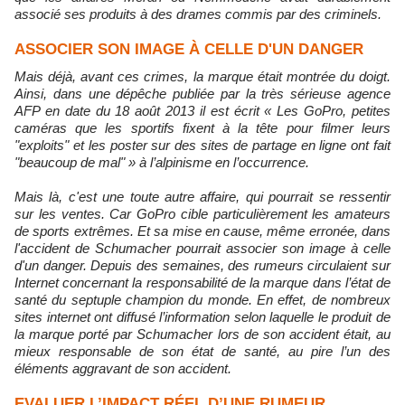
associé ses produits à des drames commis par des criminels.
ASSOCIER SON IMAGE À CELLE D'UN DANGER
Mais déjà, avant ces crimes, la marque était montrée du doigt.
Ainsi, dans une dépêche publiée par la très sérieuse agence
AFP en date du 18 août 2013 il est écrit « Les GoPro, petites
caméras que les sportifs fixent à la tête pour filmer leurs
"exploits" et les poster sur des sites de partage en ligne ont fait
"beaucoup de mal" » à l’alpinisme en l’occurrence.
Mais là, c'est une toute autre affaire, qui pourrait se ressentir
sur les ventes. Car GoPro cible particulièrement les amateurs
de sports extrêmes. Et sa mise en cause, même erronée, dans
l'accident de Schumacher pourrait associer son image à celle
d'un danger. Depuis des semaines, des rumeurs circulaient sur
Internet concernant la responsabilité de la marque dans l’état de
santé du septuple champion du monde. En effet, de nombreux
sites internet ont diffusé l’information selon laquelle le produit de
la marque porté par
Schumacher
lors de son accident était, au
mieux responsable de son état de santé, au pire l’un des
éléments aggravant de son accident.
EVALUER L’IMPACT RÉEL D’UNE RUMEUR