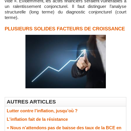
vide ». Évidemment, les actifs financiers seraient vulnérables à
un ralentissement conjoncturel. Il faut distinguer l’analyse
structurelle (long terme) du diagnostic conjoncturel (court
terme).
PLUSIEURS SOLIDES FACTEURS DE CROISSANCE
AUTRES ARTICLES
Lutter contre l’inflation, jusqu’où ?
L'inflation fait de la résistance
« Nous n’attendons pas de baisse des taux de la BCE en