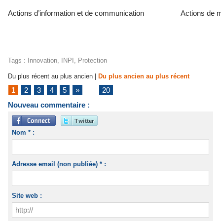
Actions d’information et de communication
Actions de m
Tags
:
Innovation
,
INPI
,
Protection
Du plus récent au plus ancien
|
Du plus ancien au plus récent
1
2
3
4
5
»
...
20
Nouveau commentaire :
Nom * :
Adresse email (non publiée) * :
Site web :