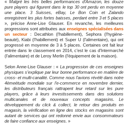
«
Malgré les très belles performances d’Amazon, les douze
pure players qui figurent dans le top 30 ont perdu en moyenne
une place. 3 Suisses, eBay, Le Bon Coin et Zalando
enregistrent les plus fortes baisses, perdant entre 3 et 5 places
», précise Anne-Lise Glauser. En revanche, les meilleures
progressions sont attribuées aux
enseignes spécialisées dans
un secteur
: Decathlon (l’habillement), Sephora (l’hygiène-
beauté), Kiabi (l’habillement) et Super U (l’alimentaire), qui ont
progressé en moyenne de 3 à 5 places. Certaines ont fait leur
entrée dans le classement en 2014, c’est le cas d’Intermarché
(l’alimentaire) et de Leroy Merlin (l’équipement de la maison).
Selon Anne-Lise Glauser : «
La progression de ces enseignes
physiques s’explique par leur bonne performance en matière de
cross- et multi-canalité. Comme nous l’avions révélé dans notre
4èmeétude mondiale sur l’e-commerce en novembre dernier,
les distributeurs français rattrapent leur retard sur les pure
players, grâce à leurs investissements dans des solutions
multicanales et de nouveaux concepts magasins. Le
développement du click & collect, le retour des produits en
magasin, la vérification en ligne des stocks en magasins sont
autant de services qui ont redonné envie aux consommateurs
de faire confiance aux enseignes.
»