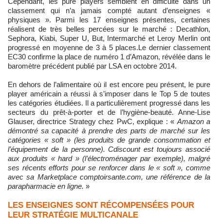
Cependant, les pure players semblent en difficulté dans un
classement qui n’a jamais compté autant d’enseignes «
physiques ». Parmi les 17 enseignes présentes, certaines
réalisent de très belles percées sur le marché : Decathlon,
Sephora, Kiabi, Super U, But, Intermarché et Leroy Merlin ont
progressé en moyenne de 3 à 5 places.Le dernier classement
EC30 confirme la place de numéro 1 d’Amazon, révélée dans le
baromètre précédent publié par LSA en octobre 2014.
En dehors de l’alimentaire où il est encore peu présent, le pure
player américain a réussi à s’imposer dans le Top 5 de toutes
les catégories étudiées. Il a particulièrement progressé dans les
secteurs du prêt-à-porter et de l’hygiène-beauté. Anne-Lise
Glauser, directrice Strategy chez PwC, explique : «
Amazon a
démontré sa capacité à prendre des parts de marché sur les
catégories « soft » (les produits de grande consommation et
l’équipement de la personne). Cdiscount est toujours associé
aux produits « hard » (l’électroménager par exemple), malgré
ses récents efforts pour se renforcer dans le « soft », comme
avec sa Marketplace comptoirsante.com, une référence de la
parapharmacie en ligne.
»
LES ENSEIGNES SONT RÉCOMPENSÉES POUR
LEUR STRATÉGIE MULTICANALE