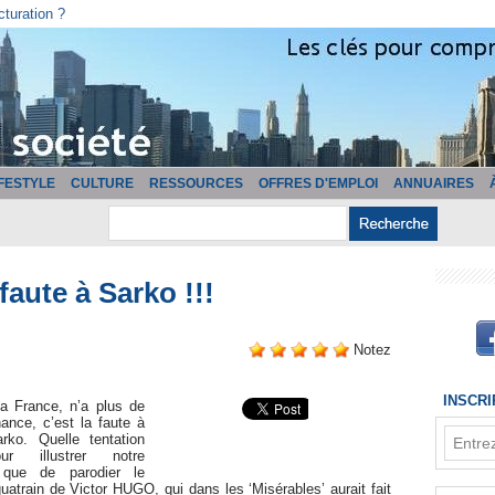
cturation ?
IFESTYLE
CULTURE
RESSOURCES
OFFRES D'EMPLOI
ANNUAIRES
faute à Sarko !!!
Notez
INSCR
la France, n’a plus de
ance, c’est la faute à
rko. Quelle tentation
our illustrer notre
 que de parodier le
uatrain de Victor HUGO, qui dans les ‘Misérables’ aurait fait