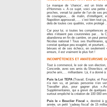
Le manque de ‘chance’, est un triste e
d’Hommes ». A ce sujet, voici une petite 
proches, venait lui parler de l’un de ses pro
de courageux,... de malin, d’intelligent,
Napoléon approuvait,..... c’est bien tout ça, 
delà de toutes ces qualités, votre protégé ..
Car pour lui, si toutes les compétences av
elles n’étaient pas couronnées par.... la 
abandonna en fin de carrière, on peut pens
Nicolas national ! Tous ses thuriféraires, 
constat quelque peu exagéré, et pourtant,...
bévues et de ses échecs, en seulement 4
erreurs, il est vraiment le plus fort !
INCOMPÉTENCES ET AMATEURISME 
Tout à commencé, le soir de son élection, 
Concorde, avec ses amis du Show-bizz, et
proche ami,.... milliardaire. Là, il a donné à
Puis la Loi TEPA
(Travail, Emploi, et Pou
n’a rien vu, et jamais personne n’en verr
Travailler plus, pour gagner plus ».A
Supplémentaires, qui a grevé de quelques d
surtout empêché la création de 100 000 emp
Puis le « Bouclier Fiscal »
, destiné à g
année, un petit ‘cadeau fiscal’ de 15 mill