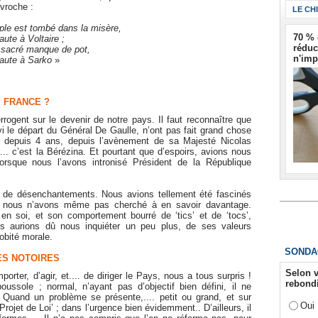
vroche :
LE CH
ple est tombé dans la misère,
70 % 
faute à Voltaire ;
réduc
 sacré manque de pot,
n'imp
 faute à Sarko
»
E FRANCE ?
rrogent sur le devenir de notre pays. Il faut reconnaître que
vi le départ du Général De Gaulle, n’ont pas fait grand chose
is depuis 4 ans, depuis l’avènement de sa Majesté Nicolas
.... c’est la Bérézina. Et pourtant que d’espoirs, avions nous
rsque nous l’avons intronisé Président de la République
ue de désenchantements. Nous avions tellement été fascinés
e nous n’avons même pas cherché à en savoir davantage.
en soi, et son comportement bourré de ‘tics’ et de ‘tocs’,
ous aurions dû nous inquiéter un peu plus, de ses valeurs
obité morale.
SONDA
ES NOTOIRES
Selon v
orter, d’agir, et.... de diriger le Pays, nous a tous surpris !
rebondi
ssole ; normal, n’ayant pas d’objectif bien défini, il ne
: Quand un problème se présente,.... petit ou grand, et sur
Oui
‘Projet de Loi’ ; dans l’urgence bien évidemment.. D’ailleurs, il