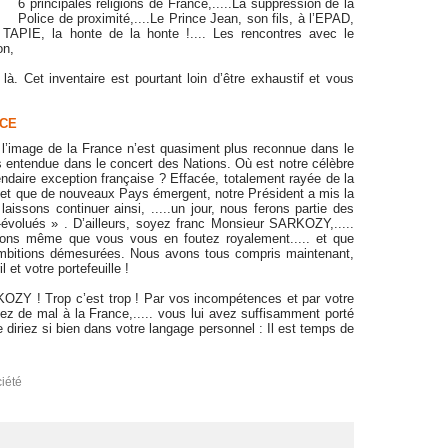
6 principales religions de France,.....La suppression de la
Police de proximité,....Le Prince Jean, son fils, à l’EPAD,
 TAPIE, la honte de la honte !.... Les rencontres avec le
on,
. Cet inventaire est pourtant loin d’être exhaustif et vous
NCE
 l’image de la France n’est quasiment plus reconnue dans le
entendue dans le concert des Nations. Où est notre célèbre
ndaire exception française ? Effacée, totalement rayée de la
 et que de nouveaux Pays émergent, notre Président a mis la
aissons continuer ainsi, .....un jour, nous ferons partie des
-évolués » . D’ailleurs, soyez franc Monsieur SARKOZY,.....
sons même que vous vous en foutez royalement..... et que
 ambitions démesurées. Nous avons tous compris maintenant,
et votre portefeuille !
KOZY ! Trop c’est trop ! Par vos incompétences et par votre
z de mal à la France,..... vous lui avez suffisamment porté
 diriez si bien dans votre langage personnel : Il est temps de
iété