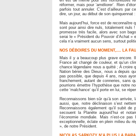
en est de même pour ses nombreuses réfor
réformer, mais pour ‘améliorer’. Rien d’éto
parfois tout annuler. C’est d’ailleurs par
dire, un jour, au début de son quinquennat : 
Mais aujourd’hui, force est de reconnaître 
sont pour ainsi dire nuls, totalement nuls 
promesse très facile, alors avec son bag
serai le « Président du Pouvoir d’Achat » et
cela n’a vraiment aucun sens, surtout politi
NOS DÉBOIRES DU MOMENT,.... LA FA
Mais il y a beaucoup plus grave encore. Il
France ait changé de couleur, et qu’un cli
chance légendaire nous a quitté ; A croire 
Nation bénie des Dieux, nous a depuis q
pas possible, que depuis 4 ans, nous ayon
franchement, autant de conneries, sans qu’
pourrions émettre l’hypothèse que notre no
cette ‘malchance’ qu’il porte en lui, se répe
Reconnaissons bien sûr qu’à son arrivée, la
aussi, que, notre déclinaison s’est ne
Reconnaissons également qu’il subit de p
secouent la Planète aujourd’hui et notam
l’économie mondiale. Mais n’est-ce pas 
exceptionnelle, éclate en plein milieu du
», de notre Président.
NICOLAS SARKOZY N’A PLUS LA BAR