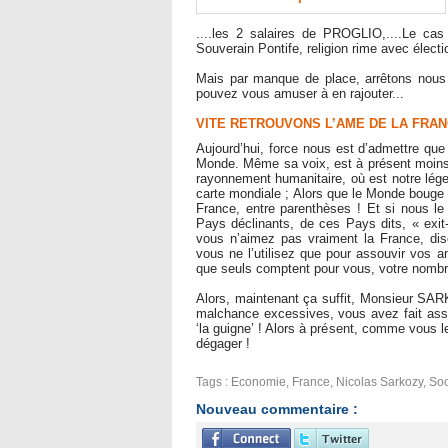
....les 2 salaires de PROGLIO,....Le cas
Souverain Pontife, religion rime avec électi
Mais par manque de place, arrêtons nous là
pouvez vous amuser à en rajouter...
VITE RETROUVONS L’AME DE LA FRA
Aujourd’hui, force nous est d’admettre que
Monde. Même sa voix, est à présent moins 
rayonnement humanitaire, où est notre lége
carte mondiale ; Alors que le Monde bouge
France, entre parenthèses ! Et si nous le l
Pays déclinants, de ces Pays dits, « exit
vous n’aimez pas vraiment la France, di
vous ne l’utilisez que pour assouvir vos
que seuls comptent pour vous, votre nombril 
Alors, maintenant ça suffit, Monsieur SAR
malchance excessives, vous avez fait asse
‘la guigne’ ! Alors à présent, comme vous le
dégager !
Tags
:
Economie
,
France
,
Nicolas Sarkozy
,
Soc
Nouveau commentaire :