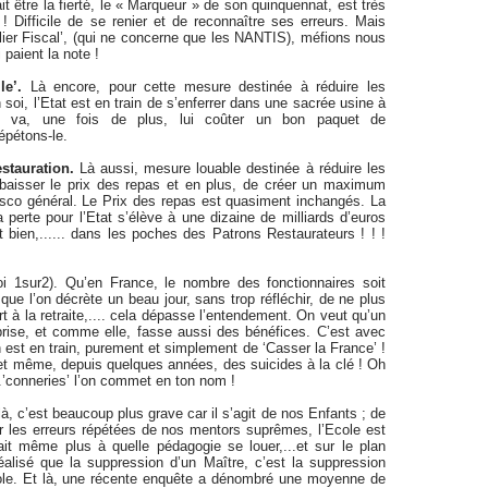
it être la fierté, le « Marqueur » de son quinquennat, est très
 Difficile de se renier et de reconnaître ses erreurs. Mais
clier Fiscal’, (qui ne concerne que les NANTIS), méfions nous
paient la note !
lle’.
Là encore, pour cette mesure destinée à réduire les
 soi, l’Etat est en train de s’enferrer dans une sacrée usine à
i va, une fois de plus, lui coûter un bon paquet de
répétons-le.
estauration.
Là aussi, mesure louable destinée à réduire les
 baisser le prix des repas et en plus, de créer un maximum
asco général. Le Prix des repas est quasiment inchangés. La
 perte pour l’Etat s’élève à une dizaine de milliards d’euros
Et bien,...... dans les poches des Patrons Restaurateurs ! ! !
i 1sur2). Qu’en France, le nombre des fonctionnaires soit
que l’on décrète un beau jour, sans trop réfléchir, de ne plus
 à la retraite,.... cela dépasse l’entendement. On veut qu’un
rise, et comme elle, fasse aussi des bénéfices. C’est avec
 est en train, purement et simplement de ‘Casser la France’ !
et même, depuis quelques années, des suicides à la clé ! Oh
...’conneries’ l’on commet en ton nom !
 là, c’est beaucoup plus grave car il s’agit de nos Enfants ; de
Par les erreurs répétées de nos mentors suprêmes, l’Ecole est
ait même plus à quelle pédagogie se louer,...et sur le plan
 réalisé que la suppression d’un Maître, c’est la suppression
cole. Et là, une récente enquête a dénombré une moyenne de