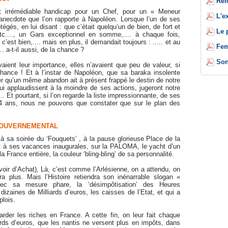
Réf
t irrémédiable handicap pour un Chef, pour un « Meneur
L'e
anecdote que l’on rapporte à Napoléon. Lorsque l’un de ses
tégés, en lui disant : que c’était quelqu’un de bien, de fort et
Le 
 etc...., un Gars exceptionnel en somme,.... à chaque fois,
c’est bien,.... mais en plus, il demandait toujours : ..... et au
Fem
.. a-t-il aussi, de la chance ?
Son
aient leur importance, elles n’avaient que peu de valeur, si
Chance ! Et à l’instar de Napoléon, que sa baraka insolente
er qu’un même abandon ait à présent frappé le destin de notre
qui applaudissent à la moindre de ses actions, jugeront notre
.. Et pourtant, si l’on regarde la liste impressionnante, de ses
 ans, nous ne pouvons que constater que sur le plan des
GOUVERNEMENTAL
à sa soirée du ‘Fouquets’ , à la pause glorieuse Place de la
 à ses vacances inaugurales, sur la PALOMA, le yacht d’un
 la France entière, la couleur ‘bling-bling’ de sa personnalité.
voir d’Achat), Là, c’est comme l’Arlésienne, on a attendu, on
a plus. Mais l’Histoire retiendra son inénarrable slogan «
vec sa mesure phare, la ‘désimpôtisation’ des Heures
izaines de Milliards d’euros, les caisses de l’Etat, et qui a
lois.
arder les riches en France. A cette fin, on leur fait chaque
iards d’euros, que les nantis ne versent plus en impôts, dans