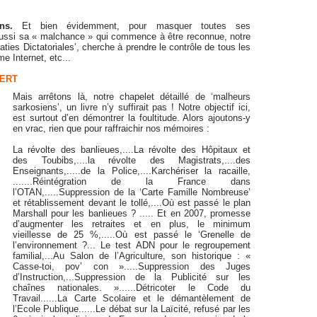
ons.
Et bien évidemment, pour masquer toutes ses
ussi sa « malchance » qui commence à être reconnue, notre
ies Dictatoriales’, cherche à prendre le contrôle de tous les
e Internet, etc...
VERT
Mais arrêtons là, notre chapelet détaillé de ‘malheurs
sarkosiens’, un livre n’y suffirait pas ! Notre objectif ici,
est surtout d’en démontrer la foultitude. Alors ajoutons-y
en vrac, rien que pour raffraichir nos mémoires :
La révolte des banlieues,....La révolte des Hôpitaux et
des Toubibs,....la révolte des Magistrats,....des
Enseignants,.....de la Police,....Karchériser la racaille,
.......Réintégration de la France dans
l’OTAN,.....Suppression de la ‘Carte Famille Nombreuse’
et rétablissement devant le tollé,....Où est passé le plan
Marshall pour les banlieues ? ..... Et en 2007, promesse
d’augmenter les retraites et en plus, le minimum
vieillesse de 25 %,.....Où est passé le ‘Grenelle de
l’environnement ?... Le test ADN pour le regroupement
familial,...Au Salon de l’Agriculture, son historique : «
Casse-toi, pov’ con ».....Suppression des Juges
d’Instruction,...Suppression de la Publicité sur les
chaînes nationales. »......Détricoter le Code du
Travail......La Carte Scolaire et le démantèlement de
l’Ecole Publique......Le débat sur la Laïcité, refusé par les