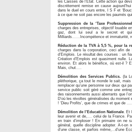
les Caisses de l’Etat. Cette action qui deva
discrètement remise en cause aujourd’hui !
dans le duel en cours entre, I S F et ‘Bou
à ce que ne soit pas encore les paumés qui 
Suppression de la ‘Taxe Professionne
charges des entreprises, objectif louable en
gaz, dont lui seul a le secret et qu
Milliards.......Incompétence et immaturité, 
Réduction de la TVA à 5,5 %, pour la r
charges dans la corporation, ceci afin de
d’Emplois. Le résultat des courses : un fi
Création d’Emplois est quasiment nulle. La
environ. Et alors le bénéfice, où est-il ? 
Mais, chut.....
Démolition des Services Publics.
(la Lo
pléthorique, ça tout le monde le sait, mais 
remplacer qu’une personne sur deux qui part
service public soit géré comme une entrep
des raisonnements aussi aberrants que l’on
D’où les révoltes généralisées du moment 
! ‘Dieu Profits’, que de crimes et que de ..
Démolition de l’Education Nationale
. Et
leur avenir et de,.... celui de la France. 
en train d’imploser ! En primaire on ne s
général, quelle discipline adopter. A-t-on
d’une classe, et parfois même,...d’une E