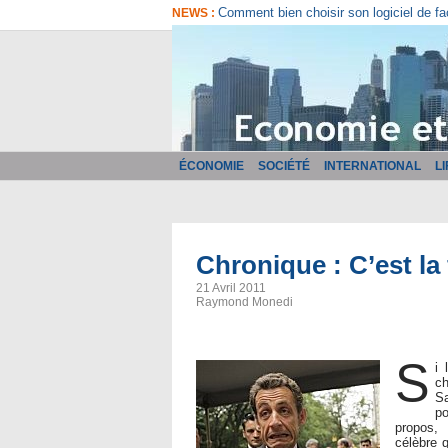
Comment bien choisir son logiciel de fa
NEWS :
ÉCONOMIE
SOCIÉTÉ
INTERNATIONAL
L
Chronique : C’est la 
21 Avril 2011
Raymond Monedi
S
i 
ch
Sa
p
propos,
célèbre q