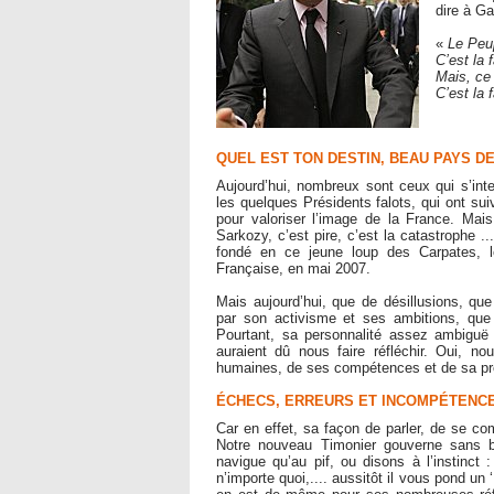
dire à Ga
«
Le Peu
C’est la 
Mais, ce
C’est la
QUEL EST TON DESTIN, BEAU PAYS D
Aujourd’hui, nombreux sont ceux qui s’inte
les quelques Présidents falots, qui ont sui
pour valoriser l’image de la France. Ma
Sarkozy, c’est pire, c’est la catastrophe ..
fondé en ce jeune loup des Carpates, lo
Française, en mai 2007.
Mais aujourd’hui, que de désillusions, q
par son activisme et ses ambitions, qu
Pourtant, sa personnalité assez ambiguë 
auraient dû nous faire réfléchir. Oui, n
humaines, de ses compétences et de sa pr
ÉCHECS, ERREURS ET INCOMPÉTENC
Car en effet, sa façon de parler, de se comp
Notre nouveau Timonier gouverne sans bou
navigue qu’au pif, ou disons à l’instinct 
n’importe quoi,.... aussitôt il vous pond un 