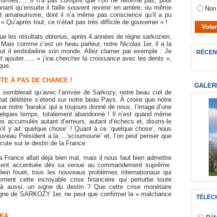
mes,.....Il n’a pas compris que l’on ne réforme pas, pour
nnant qu’ensuite il faille souvent revenir en arrière, ou même
Non
 cet amateurisme, dont il n’a même pas conscience qu’il a pu
« Qu’après tout, ce n’était pas très difficile de gouverner » !
que les résultats obtenus, après 4 années de règne sarkozien,
! Mais comme c’est un beau parleur, notre Nicolas 1er, il a la
out il embobeline son monde. Allez clamer par exemple : Je
RÉCEN
 ajouter...... « j’irai chercher la croissance avec les dents »,
que.
UTE À PAS DE CHANCE !
GALER
 semblerait qu’avec l’arrivée de Sarkozy, notre beau ciel de
mat délétère s’étend sur notre beau Pays. À croire que notre
que notre ‘baraka’ qui a toujours donné de nous, l’image d’une
uelques temps, totalement abandonné ! Il n’est quand même
s accumulés autant d’erreurs, autant d’échecs et, disons-le
il y ait ‘quelque chose’ ! Quant à ce ‘quelque chose’, nous
uveau Président a la ...’scoumoune’ et, l’on peut penser que
rcute sur le destin de la France
 France allait déjà bien mal, mais il nous faut bien admettre
ttement accentuée dés sa venue au commandement suprême.
lein fouet, tous les nouveaux problèmes internationaux qui
ment cette incroyable crise financière qui perturbe toute
là aussi, un signe du destin ? Que cette crise monétaire
 règne de SARKOZY 1er, ne peut que confirmer la « malchance
TÉLÉC
AKA