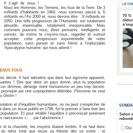
Il s’agit de nous !
LE CH
Nous les Hommes, les Terriens, les fous de la Terre. De 3
milliards d’habitants en 1960, nous sommes passé à, 6
70 % 
milliards en l’An 2000 et, nous devons être ...9 milliards en
réduc
2050. Une telle progression de l’Humanité, est totalement
n'imp
absurde, impensable, totalement irresponsable. Mais
comment pouvons nous, êtres pensants, intelligents et
sensés, du moins le croyons-nous, regarder et surtout
accepter, cette progression exponentielle de notre
population, sans penser et sans frémir à l’inéluctable
‘Apocalypse humaine’ qui nous attend !
EVENUS FOUS
rès décrié. Il faut admettre que dans leur égoïsme apparent,
uantes ! Dire que dans un pays donné, plus la population
acun diminue, dérange notre humanisme un peu trop laxiste.
 provoqué par une surpopulation débridée. Personne ne veut
u Destin !
lation et d’équilibre humanitaire, on ne peut s’empêcher de
SONDA
i dans un essai publié en 1798, fut le premier à faire état des
pulation. Et pour rétablir l’équilibre il préconisait purement
Selon v
s naissances »,.... par l’abstinence !
rebondi
ce et la chasteté, les moyens étaient limités. Il ne faut donc
Oui
 du refus total que reçue sa théorie dés sa sortie ; et