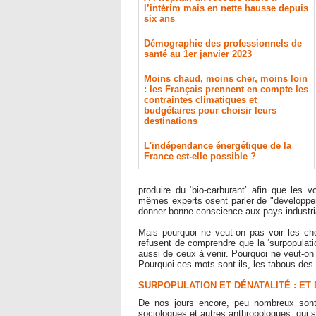
l’intérim mais en nette hausse depuis
six ans
Démographie des professionnels de
santé au 1er janvier 2023
Moins chaud, moins cher, moins loin
: les Français prennent en compte les
contraintes climatiques et
budgétaires pour choisir leurs
destinations
L'indépendance énergétique de la
France est-elle possible ?
produire du ‘bio-carburant’ afin que les v
mêmes experts osent parler de "développeme
donner bonne conscience aux pays industria
Mais pourquoi ne veut-on pas voir les ch
refusent de comprendre que la ‘surpopulat
aussi de ceux à venir. Pourquoi ne veut-on p
Pourquoi ces mots sont-ils, les tabous des
SURPOPULATION ET DÉNATALITÉ : ET 
De nos jours encore, peu nombreux sont 
sociologues et autres anthropologues, qui 