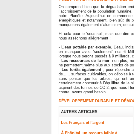
On comprend bien que la dégradation croi
l’accroissement de la population humaine, 
notre Planète. Aujourd’hui on commence à
énergétiques et notamment, bien sûr, du p
manquerons également d’aluminium, de cuivr
Et cela pour le ‘sous-sol’, mais que dire po
nous asséchons allégrement :
-
L’eau potable par exemple.
L’eau, indi
en manquer avec ‘seulement’ nos 6 Mil
lorsque nous serons passés à 9 milliards, c'
-
Les ressources de la mer
, non plus, ne
ne permettent même plus aux stocks de pois
-
Les forêts également
; pour répondre 
de...... surfaces cultivables, on déboise 
sans penser que les arbres, qui ont u
certainement concourir à l’équilibre de la b
aspirent des tonnes de CO 2, que nous Huma
contre, avons grand besoin.
DÉVELOPPEMENT DURABLE ET DÉMO
AUTRES ARTICLES
Les Français et l'argent
À l’hôpital, un recours faible à