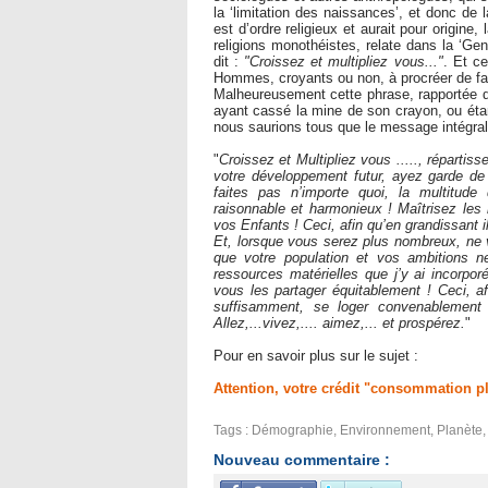
la ‘limitation des naissances’, et donc de 
est d’ordre religieux et aurait pour origine
religions monothéistes, relate dans la ‘Ge
dit :
"Croissez et multipliez vous..."
. Et c
Hommes, croyants ou non, à procréer de fa
Malheureusement cette phrase, rapportée dan
ayant cassé la mine de son crayon, ou étant
nous saurions tous que le message intégral
"
Croissez et Multipliez vous ....., répartis
votre développement futur, ayez garde de 
faites pas n’importe quoi, la multitud
raisonnable et harmonieux ! Maîtrisez les 
vos Enfants ! Ceci, afin qu’en grandissant 
Et, lorsque vous serez plus nombreux, ne 
que votre population et vos ambitions n
ressources matérielles que j’y ai incorporé
vous les partager équitablement ! Ceci, a
suffisamment, se loger convenablement e
Allez,...vivez,.... aimez,... et prospérez.
"
Pour en savoir plus sur le sujet :
Attention, votre crédit "consommation pl
Tags
:
Démographie
,
Environnement
,
Planète
Nouveau commentaire :