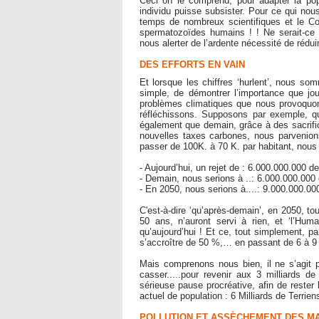
Ceci on le comprend, pour adapter la popu
individu puisse subsister. Pour ce qui nou
temps de nombreux scientifiques et le Cor
spermatozoïdes humains ! ! Ne serait-ce
nous alerter de l’ardente nécessité de rédui
DES EFFORTS EN VAIN
Et lorsque les chiffres ‘hurlent’, nous so
simple, de démontrer l’importance que jo
problèmes climatiques que nous provoquon
réfléchissons. Supposons par exemple, q
également que demain, grâce à des sacrifi
nouvelles taxes carbones, nous parvenions
passer de 100K. à 70 K. par habitant, nous 
- Aujourd’hui, un rejet de : 6.000.000.000 d
- Demain, nous serions à ..: 6.000.000.000 
- En 2050, nous serions à....: 9.000.000.000
C'est-à-dire ‘qu’après-demain’, en 2050, to
50 ans, n’auront servi à rien, et ‘l’Human
qu’aujourd’hui ! Et ce, tout simplement, p
s’accroître de 50 %,… en passant de 6 à 9 m
Mais comprenons nous bien, il ne s’agit pa
casser.....pour revenir aux 3 milliards d
sérieuse pause procréative, afin de reste
actuel de population : 6 Milliards de Terrien
POLLUTION ET ASSÈCHEMENT DES M