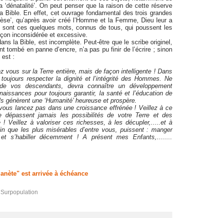
la ‘dénatalité’. On peut penser que la raison de cette réserve
, la Bible. En effet, cet ouvrage fondamental des trois grandes
nèse’, qu’après avoir créé l’Homme et la Femme, Dieu leur a
e sont ces quelques mots, connus de tous, qui poussent les
çon inconsidérée et excessive.
s la Bible, est incomplète. Peut-être que le scribe originel,
 tombé en panne d’encre, n’a pas pu finir de l’écrire ; sinon
 est :
sez vous sur la Terre entière, mais de façon intelligente ! Dans
toujours respecter la dignité et l’intégrité des Hommes. Ne
e de vos descendants, devra connaître un développement
naissances pour toujours garantir, la santé et l’éducation de
ils génèrent une ‘Humanité’ heureuse et prospère.
vous lancez pas dans une croissance effrénée ! Veillez à ce
e dépassent jamais les possibilités de votre Terre et des
 ! Veillez à valoriser ces richesses, à les décupler,.....et à
fin que les plus misérables d’entre vous, puissent : manger
t s’habiller décemment ! A présent mes Enfants,........
anète" est arrivée à échéance
,
Surpopulation