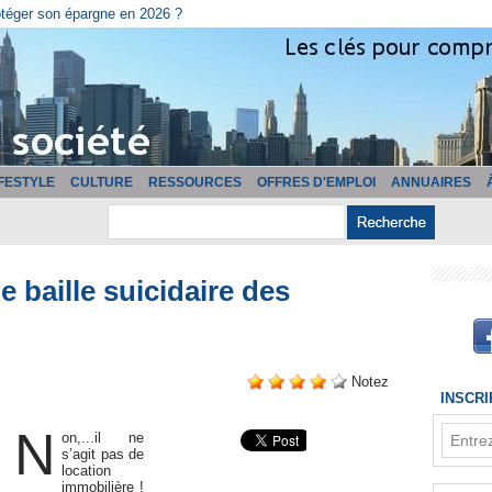
cturation ?
IFESTYLE
CULTURE
RESSOURCES
OFFRES D'EMPLOI
ANNUAIRES
le baille suicidaire des
Notez
INSCR
N
on,...il ne
s’agit pas de
location
immobilière !