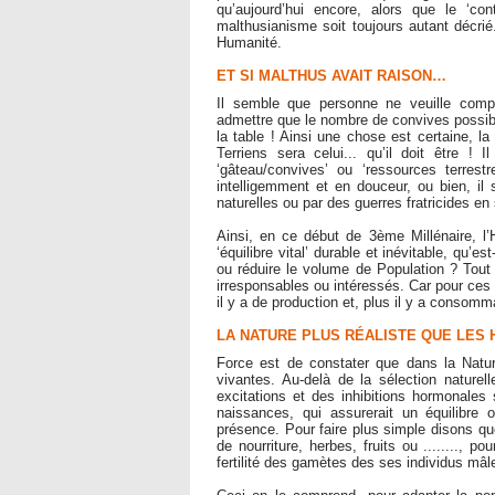
qu’aujourd’hui encore, alors que le ‘con
malthusianisme soit toujours autant décri
Humanité.
ET SI MALTHUS AVAIT RAISON…
Il semble que personne ne veuille compr
admettre que le nombre de convives possibl
la table ! Ainsi une chose est certaine, l
Terriens sera celui... qu’il doit être ! 
‘gâteau/convives’ ou ‘ressources terrest
intelligemment et en douceur, ou bien, il 
naturelles ou par des guerres fratricides en 
Ainsi, en ce début de 3ème Millénaire, l’
‘équilibre vital’ durable et inévitable, qu’es
ou réduire le volume de Population ? Tout 
irresponsables ou intéressés. Car pour ces G
il y a de production et, plus il y a consommat
LA NATURE PLUS RÉALISTE QUE LES
Force est de constater que dans la Natu
vivantes. Au-delà de la sélection naturell
excitations et des inhibitions hormonales 
naissances, qui assurerait un équilibre
présence. Pour faire plus simple disons qu
de nourriture, herbes, fruits ou ........,
fertilité des gamètes des ses individus mâl