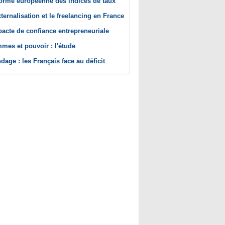
orme européenne des indices de taux
xternalisation et le freelancing en France
pacte de confiance entrepreneuriale
mes et pouvoir : l'étude
dage : les Français face au déficit