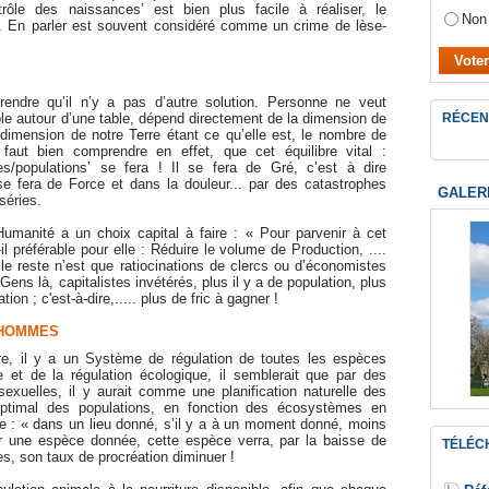
trôle des naissances’ est bien plus facile à réaliser, le
Non
é. En parler est souvent considéré comme un crime de lèse-
endre qu’il n’y a pas d’autre solution. Personne ne veut
e autour d’une table, dépend directement de la dimension de
RÉCEN
a dimension de notre Terre étant ce qu’elle est, le nombre de
Il faut bien comprendre en effet, que cet équilibre vital :
res/populations’ se fera ! Il se fera de Gré, c’est à dire
se fera de Force et dans la douleur... par des catastrophes
GALER
séries.
Humanité a un choix capital à faire : « Pour parvenir à cet
t-il préférable pour elle : Réduire le volume de Production, ....
le reste n’est que ratiocinations de clercs ou d’économistes
ens là, capitalistes invétérés, plus il y a de population, plus
ion ; c'est-à-dire,..... plus de fric à gagner !
 HOMMES
re, il y a un Système de régulation de toutes les espèces
e et de la régulation écologique, il semblerait que par des
sexuelles, il y aurait comme une planification naturelle des
 optimal des populations, en fonction des écosystèmes en
e : « dans un lieu donné, s’il y a à un moment donné, moins
 pour une espèce donnée, cette espèce verra, par la baisse de
TÉLÉC
es, son taux de procréation diminuer !