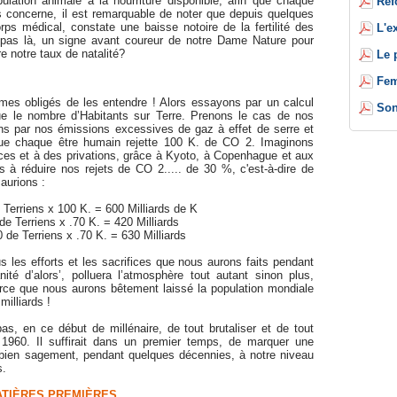
lation animale à la nourriture disponible, afin que chaque
Réf
s concerne, il est remarquable de noter que depuis quelques
ps médical, constate une baisse notoire de la fertilité des
L'e
 pas là, un signe avant coureur de notre Dame Nature pour
re notre taux de natalité?
Le 
Fem
mmes obligés de les entendre ! Alors essayons par un calcul
Son
ue le nombre d’Habitants sur Terre. Prenons le cas de nos
s par nos émissions excessives de gaz à effet de serre et
ue chaque être humain rejette 100 K. de CO 2. Imaginons
ces et à des privations, grâce à Kyoto, à Copenhague et aux
 à réduire nos rejets de CO 2..... de 30 %, c'est-à-dire de
aurions :
e Terriens x 100 K. = 600 Milliards de K
de Terriens x .70 K. = 420 Milliards
 de Terriens x .70 K. = 630 Milliards
us les efforts et les sacrifices que nous aurons faits pendant
ité d’alors’, polluera l’atmosphère tout autant sinon plus,
arce que nous aurons bêtement laissé la population mondiale
illiards !
s, en ce début de millénaire, de tout brutaliser et de tout
e 1960. Il suffirait dans un premier temps, de marquer une
r bien sagement, pendant quelques décennies, à notre niveau
s.
ATIÈRES PREMIÈRES