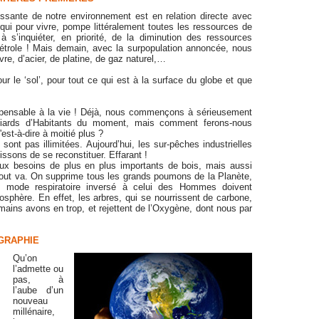
ssante de notre environnement est en relation directe avec
qui pour vivre, pompe littéralement toutes les ressources de
 s’inquiéter, en priorité, de la diminution des ressources
étrole ! Mais demain, avec la surpopulation annoncée, nous
e, d’acier, de platine, de gaz naturel,…
ur le ‘sol’, pour tout ce qui est à la surface du globe et que
spensable à la vie ! Déjà, nous commençons à sérieusement
liards d’Habitants du moment, mais comment ferons-nous
est-à-dire à moitié plus ?
 sont pas illimitées. Aujourd’hui, les sur-pêches industrielles
sons de se reconstituer. Effarant !
aux besoins de plus en plus importants de bois, mais aussi
à tout va. On supprime tous les grands poumons de la Planète,
n mode respiratoire inversé à celui des Hommes doivent
iosphère. En effet, les arbres, qui se nourrissent de carbone,
ins avons en trop, et rejettent de l’Oxygène, dont nous par
GRAPHIE
Qu’on
l’admette ou
pas, à
l’aube d’un
nouveau
millénaire,