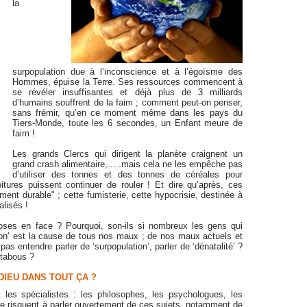
la
surpopulation due à l’inconscience et à l’égoïsme des
Hommes, épuise la Terre. Ses ressources commencent à
se révéler insuffisantes et déjà plus de 3 milliards
d’humains souffrent de la faim ; comment peut-on penser,
sans frémir, qu’en ce moment même dans les pays du
Tiers-Monde, toute les 6 secondes, un Enfant meure de
faim !
Les grands Clercs qui dirigent la planète craignent un
grand crash alimentaire,.....mais cela ne les empêche pas
d’utiliser des tonnes et des tonnes de céréales pour
oitures puissent continuer de rouler ! Et dire qu’après, ces
nt durable" ; cette fumisterie, cette hypocrisie, destinée à
lisés !
oses en face ? Pourquoi, son-ils si nombreux les gens qui
ion’ est la cause de tous nos maux ; de nos maux actuels et
as entendre parler de ‘surpopulation’, parler de ‘dénatalité’ ?
 tabous ?
DIEU DANS TOUT ÇA ?
les spécialistes : les philosophes, les psychologues, les
se risquent à parler ouvertement de ces sujets, notamment de