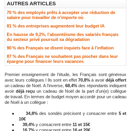
AUTRES ARTICLES
70 % des employés prêts à accepter une réduction de
salaire pour travailler de n'importe où
81 % des entreprises augmentent leur budget IA
En hausse de 9,2%, l’absentéisme des salariés français
du secteur privé poursuit sa dégradation
90 % des Français se disent inquiets face à l'inflation
87 % des Français ne souhaitent pas piocher dans leur
épargne pour financer leurs vacances
Premier enseignement de l’étude, les Français sont généreux
avec leurs collègues ! Ils sont en effet
70,8%
à avoir
déjà offert
un cadeau de Noël. A l’inverse,
68,4%
des répondants indiquent
avoir
déjà reçu
un cadeau de Noël de la part d’un(e) collègue
de travail. En termes de budget moyen accordé pour un cadeau
de Noël à un collègue :
●
34,8%
des sondés précisent y consacrer entre
5 et
10€
●
39,4%
y consacrent entre
11 et 15€
●
16,7%
y consacrent entre
16 et 20€