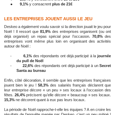
●
9,1%
y consacrent
plus de 21€
LES ENTREPRISES JOUENT AUSSI LE JEU
Deskeo a également voulu savoir si la direction jouait le jeu pour
Noël ! Il ressort que
81,9%
des entreprises organisent (ou ont
déjà organisé) un repas spécial pour l’occasion.
70,8%
des
entreprises vont même plus loin en organisant des activités
autour de Noël :
-
6,1%
des répondants ont déjà participé à la
journée
du pull de Noël
-
22,6%
des répondants ont déjà participé à un
Secret
Santa au bureau
Enfin, côté décoration, il semble que les entreprises françaises
jouent bien le jeu !
58,3%
des salariés français déclarent que
leur entreprise décore « un peu » ses locaux à l’occasion des
fêtes.
26,4%
précisent qu’elle décore « beaucoup » ses locaux.
15,3%
ne décorent quant à eux pas leurs locaux.
La période de Noël rapproche-t-elle les équipes ? A en croire les
résultats de l’enquête menée par Deskeo, c’est un peu mitigé !