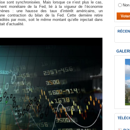
ise sont synchronisées. Mais lorsque ce n’est plus le cas,
Non
ement monétaire de la Fed, lié à la vigueur de l’économie
omènes : une hausse des taux d’intérêt américains, un
une contraction du bilan de la Fed. Cette dernière retire
uidités par mois, soit le même montant qu’elle injectait dans
it d’actualité.
RÉCEN
GALER
TÉLÉC