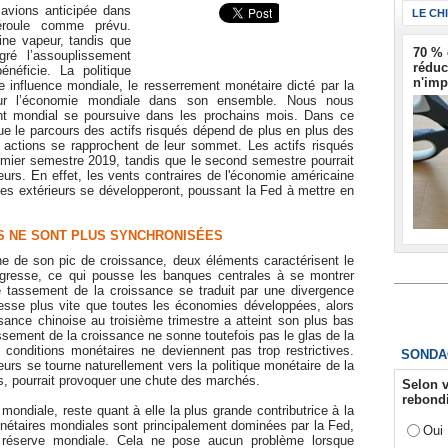
avions anticipée dans
LE CH
éroule comme prévu.
ine vapeur, tandis que
70 % 
gré l’assouplissement
réduc
néficie. La politique
n'imp
influence mondiale, le resserrement monétaire dicté par la
ur l’économie mondiale dans son ensemble. Nous nous
nt mondial se poursuive dans les prochains mois. Dans ce
que le parcours des actifs risqués dépend de plus en plus des
 actions se rapprochent de leur sommet. Les actifs risqués
emier semestre 2019, tandis que le second semestre pourrait
eurs. En effet, les vents contraires de l'économie américaine
ues extérieurs se développeront, poussant la Fed à mettre en
S NE SONT PLUS SYNCHRONISÉES
e de son pic de croissance, deux éléments caractérisent le
progresse, ce qui pousse les banques centrales à se montrer
assement de la croissance se traduit par une divergence
resse plus vite que toutes les économies développées, alors
ssance chinoise au troisième trimestre a atteint son plus bas
issement de la croissance ne sonne toutefois pas le glas de la
conditions monétaires ne deviennent pas trop restrictives.
SONDA
eurs se tourne naturellement vers la politique monétaire de la
es, pourrait provoquer une chute des marchés.
Selon v
rebondi
ndiale, reste quant à elle la plus grande contributrice à la
nétaires mondiales sont principalement dominées par la Fed,
Oui
e réserve mondiale. Cela ne pose aucun problème lorsque