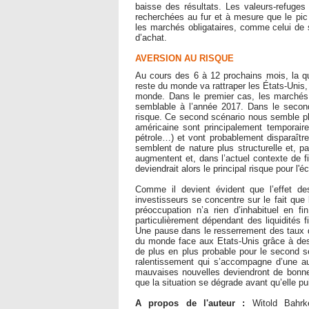
baisse des résultats. Les valeurs-refuges 
recherchées au fur et à mesure que le pi
les marchés obligataires, comme celui de
d’achat.
AVERSION AU RISQUE
Au cours des 6 à 12 prochains mois, la que
reste du monde va rattraper les États-Unis, 
monde. Dans le premier cas, les marchés 
semblable à l’année 2017. Dans le secon
risque. Ce second scénario nous semble pl
américaine sont principalement temporaires
pétrole…) et vont probablement disparaître
semblent de nature plus structurelle et, pa
augmentent et, dans l’actuel contexte de f
deviendrait alors le principal risque pour l'é
Comme il devient évident que l’effet de
investisseurs se concentre sur le fait que 
préoccupation n’a rien d’inhabituel en 
particulièrement dépendant des liquidités f
Une pause dans le resserrement des taux de
du monde face aux Etats-Unis grâce à des 
de plus en plus probable pour le second 
ralentissement qui s’accompagne d’une au
mauvaises nouvelles deviendront de bonnes
que la situation se dégrade avant qu’elle pu
A propos de l'auteur :
Witold Bahr