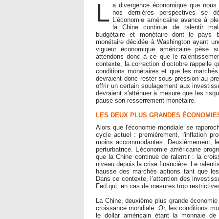
L
a divergence économique que nous 
nos dernières perspectives se d
L’économie américaine avance à ple
la Chine continue de ralentir mal
budgétaire et monétaire dont le pays bé
monétaire décidée à Washington ayant une 
vigueur économique américaine pèse s
attendons donc à ce que le ralentisseme
contexte, la correction d’octobre rappelle 
conditions monétaires et que les marchés
devraient donc rester sous pression au pr
offrir un certain soulagement aux investiss
devraient s'atténuer à mesure que les risq
pause son resserrement monétaire.
LES DEUX PLUS GRANDES ÉCONOMIE
Alors que l'économie mondiale se rapproch
cycle actuel : premièrement, l'inflation 
moins accommodantes. Deuxièmement, le t
perturbatrice. L’économie américaine prog
que la Chine continue de ralentir : la croi
niveau depuis la crise financière. Le ralent
hausse des marchés actions tant que les 
Dans ce contexte, l’attention des investiss
Fed qui, en cas de mesures trop restrictiv
La Chine, deuxième plus grande économie mo
croissance mondiale. Or, les conditions mo
le dollar américain étant la monnaie d