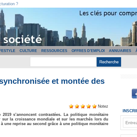
cturation ?
IFESTYLE
CULTURE
RESSOURCES
OFFRES D'EMPLOI
ANNUAIRES
ésynchronisée et montée des
Notez
INSCR
e 2019 s’annoncent contrastées. La politique monétaire
er sur la croissance mondiale et sur les marchés lors du
e à une reprise au second grâce à une politique monétaire