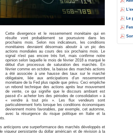
Réf
L'e
Le 
Fem
Cette divergence et le resserrement monétaire qui en
Son
résulte vont probablement se poursuivre dans les
prochains mois. Selon nos indicateurs, les conditions
monétaires devraient désormais aboutir à un pic des
actions mondiales au cours des six prochains mois. Le
signal n'est pas encore très fort, mais confirme notre
opinion selon laquelle le mois de février 2018 a marqué le
début d'un processus de saturation des marchés. En
février comme en octobre, la baisse des marchés actions
a été associée à une hausse des taux sur le marché
obligataire, liée aux anticipations d’un resserrement
monétaire de la Fed plus rapide que prévu. Ceci empêche
un rebond technique des actions après leur mouvement
de vente, ce qui signifie que le discours ambiant est
passé d’« acheter lors des périodes de consolidation » à
« vendre à tout prix ». Les flux vendeurs sont
particulièrement forts lorsque les conditions économiques
deviennent moins favorables, par exemple, cet automne,
avec la résurgence du risque politique en Italie et la
nts.
nous anticipons une surperformance des marchés développés et
 vigueur persistante du dollar américain et de révision à la