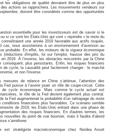
et les obligations de qualité devraient être de plus en plus
c des actions se rapprochera. Les mouvements vendeurs sur
 septembre, doivent être considérés comme des opportunités
stion essentielle pour les investisseurs est de savoir si le
ou si ce sont les États-Unis qui vont « rejoindre » le reste du
connaîtraient une année 2019 favorable aux actifs risqués,
d cas, nous assisterions à un environnement d’aversion au
us probable. En effet, les moteurs de la vigueur économique
 (réductions d'impôts, loi sur l'emploi, hausse des prix du
 en 2019. À l’inverse, les obstacles rencontrés par la Chine
r conséquent, plus persistants. Enfin, les risques financiers
in de cycle, la causalité peut facilement changer : le marché
conomie, et non l'inverse.
s mesures de relance en Chine s’atténue, l’attention des
la Fed puisse à l’avenir jouer un rôle de coupe-circuit. Cette
fin de cycle économique. Mais comme le cycle actuel est
inancières, le rôle de la Fed devient également plus central.
 la Fed augmenterait la probabilité d’un rattrapage du reste
conditions financières plus favorables. Ce scénario semble
semestre de 2019, les Etats-Unis entrant dans une phase de
gmentation des risques financiers. En d'autres termes, les
 nouvelles du point de vue boursier, mais il faudra d’abord
isse s’améliorer.
ke est stratégiste macroéconomique chez Nordea Asset