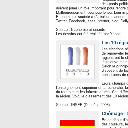
des partis poli
doivent jouer un rôle important pour rendre
Malheureusement, peu joue le jeu. Leur impli
Economie et société a réalisé un classemen
Twitter, Facebook, sites Internet, blog, Da
Source : Economie et société
Les dessins ont été réalisés par Ysope.
Les 10 régio
Les élections r
de renouveler l
régions ont le s
législative mais
Selon le principe
disposent de le
constituées de d
Leurs champs d’
l’enseignement supérieur et la recherche, l
du territoire et les infrastructures. Ces d
la région. Voici le classement des 10 régio
Source : INSEE (Données 2008)
Chômage : l
En ce début d’a
des couleurs, l