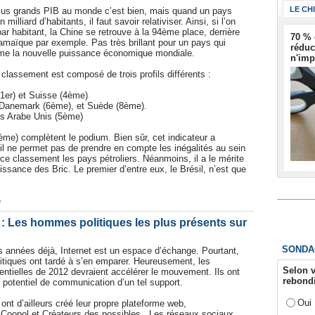
LE CH
plus grands PIB au monde c’est bien, mais quand un pays
milliard d’habitants, il faut savoir relativiser. Ainsi, si l’on
ar habitant, la Chine se retrouve à la 94ème place, derrière
70 % 
Jamaïque par exemple. Pas très brillant pour un pays qui
réduc
e la nouvelle puissance économique mondiale.
n'imp
 classement est composé de trois profils différents :
1er) et Suisse (4ème)
 Danemark (6ème), et Suède (8ème).
ats Arabe Unis (5ème)
me) complètent le podium. Bien sûr, cet indicateur a
il ne permet pas de prendre en compte les inégalités au sein
ce classement les pays pétroliers. Néanmoins, il a le mérite
ssance des Bric. Le premier d’entre eux, le Brésil, n’est que
é
: Les hommes politiques les plus présents sur
SONDA
s années déjà, Internet est un espace d’échange. Pourtant,
tiques ont tardé à s’en emparer. Heureusement, les
Selon v
dentielles de 2012 devraient accélérer le mouvement. Ils ont
rebondi
e potentiel de communication d’un tel support.
Oui
ont d’ailleurs créé leur propre plateforme web,
Coopol et Créateurs des possibles . Les réseaux sociaux