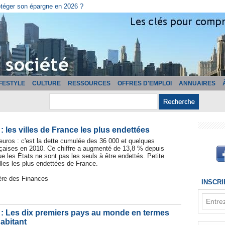
cturation ?
IFESTYLE
CULTURE
RESSOURCES
OFFRES D'EMPLOI
ANNUAIRES
 les villes de France les plus endettées
'euros : c'est la dette cumulée des 36 000 et quelques
aises en 2010. Ce chiffre a augmenté de 13,8 % depuis
e les États ne sont pas les seuls à être endettés. Petite
lles les plus endettées de France.
ère des Finances
INSCR
: Les dix premiers pays au monde en termes
abitant