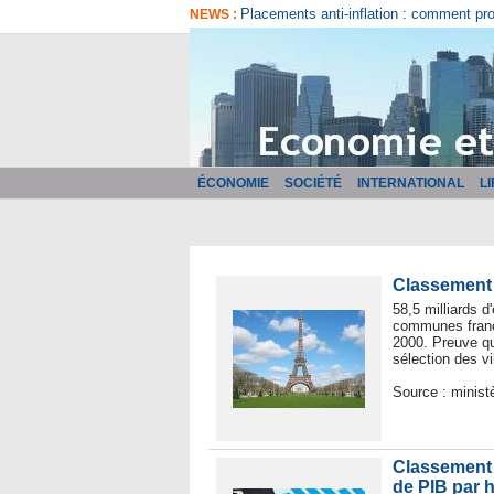
Comment bien choisir son logiciel de fa
NEWS :
ÉCONOMIE
SOCIÉTÉ
INTERNATIONAL
L
Classement :
58,5 milliards d
communes franç
2000. Preuve qu
sélection des vi
Source : minist
Classement 
de PIB par h