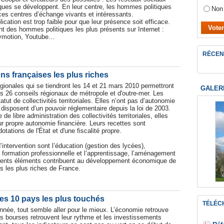
tiques se développent. En leur centre, les hommes politiques
Non
 ces centres d’échange vivants et intéressants.
cation est trop faible pour que leur présence soit efficace.
t des hommes politiques les plus présents sur Internet :
ilymotion, Youtube…
RÉCEN
ns françaises les plus riches
égionales qui se tiendront les 14 et 21 mars 2010 permettront
GALER
es 26 conseils régionaux de métropole et d'outre-mer. Les
tatut de collectivités territoriales. Elles n’ont pas d’autonomie
 disposent d’un pouvoir réglementaire depuis la loi de 2003.
 de libre administration des collectivités territoriales, elles
ur propre autonomie financière. Leurs recettes sont
otations de l'État et d'une fiscalité propre.
intervention sont l’éducation (gestion des lycées),
a formation professionnelle et l’apprentissage, l’aménagement
ifférents éléments contribuent au développement économique de
ns les plus riches de France.
es 10 pays les plus touchés
TÉLÉC
nnée, tout semble aller pour le mieux. L’économie retrouve
es bourses retrouvent leur rythme et les investissements