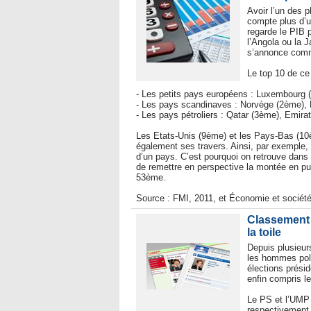
Avoir l’un des 
compte plus d’un 
regarde le PIB p
l’Angola ou la 
s’annonce comm
Le top 10 de ce
- Les petits pays européens : Luxembourg (
- Les pays scandinaves : Norvège (2ème),
- Les pays pétroliers : Qatar (3ème), Emir
Les Etats-Unis (9ème) et les Pays-Bas (10è
également ses travers. Ainsi, par exemple, 
d’un pays. C’est pourquoi on retrouve dans 
de remettre en perspective la montée en pui
53ème.
Source : FMI, 2011, et Économie et sociét
Classement 
la toile
Depuis plusieur
les hommes poli
élections prési
enfin compris l
Le PS et l’UMP 
respectivement 