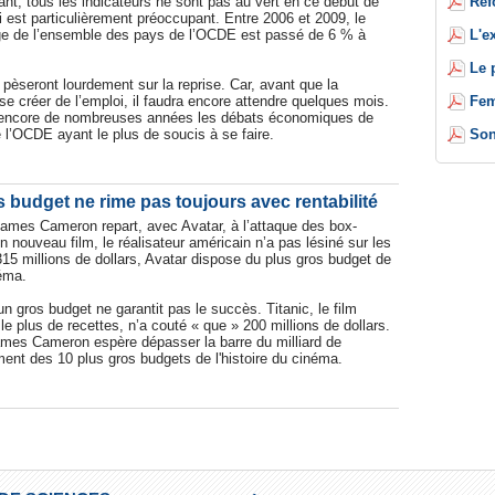
Réf
ant, tous les indicateurs ne sont pas au vert en ce début de
i est particulièrement préoccupant. Entre 2006 et 2009, le
L'e
e de l’ensemble des pays de l’OCDE est passé de 6 % à
Le 
 pèseront lourdement sur la reprise. Car, avant que la
Fem
se créer de l’emploi, il faudra encore attendre quelques mois.
 encore de nombreuses années les débats économiques de
Son
 l’OCDE ayant le plus de soucis à se faire.
s budget ne rime pas toujours avec rentabilité
James Cameron repart, avec Avatar, à l’attaque des box-
n nouveau film, le réalisateur américain n’a pas lésiné sur les
5 millions de dollars, Avatar dispose du plus gros budget de
néma.
un gros budget ne garantit pas le succès. Titanic, le film
e plus de recettes, n’a couté « que » 200 millions de dollars.
mes Cameron espère dépasser la barre du milliard de
ment des 10 plus gros budgets de l'histoire du cinéma.