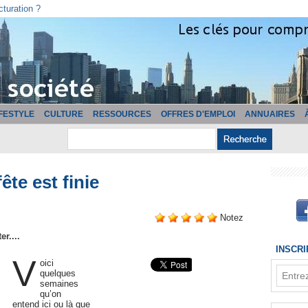
cturation ?
IFESTYLE
CULTURE
RESSOURCES
OFFRES D'EMPLOI
ANNUAIRES
ête est finie
Notez
r....
INSCR
V
oici
quelques
semaines
qu’on
entend ici ou là que