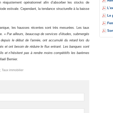
Réf
’un réajustement opérationnel afin d’absorber les stocks de
L'e
riode estivale. Cependant, la tendance structurelle à la baisse
Le 
Fem
anique, les hausses récentes sont très mesurées. Les taux
Son
ue. «
Par ailleurs, beaucoup de services d’études, submergés
 depuis le début de l'année, ont accumulé du retard lors du
és et ont besoin de réduire le flux entrant. Les banques sont
ils et n’hésitent pas à rendre moins compétitifs les barèmes
Maël Bernier.
r
,
Taux immobilier