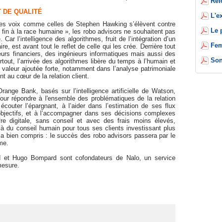
Réf
T DE QUALITÉ
L'e
es voix comme celles de Stephen Hawking s’élèvent contre
Le 
ttre fin à la race humaine », les robo advisors ne souhaitent pas
. Car l’intelligence des algorithmes, fruit de l’intégration d’un
Fem
, est avant tout le reflet de celle qui les crée. Derrière tout
urs financiers, des ingénieurs informatiques mais aussi des
Son
rtout, l’arrivée des algorithmes libère du temps à l’humain et
e valeur ajoutée forte, notamment dans l’analyse patrimoniale
 au cœur de la relation client.
nge Bank, basés sur l’intelligence artificielle de Watson,
ur répondre à l'ensemble des problématiques de la relation
 écouter l’épargnant, à l’aider dans l’estimation de ses flux
s objectifs, et à l’accompagner dans ses décisions complexes
fre digitale, sans conseil et avec des frais moins élevés,
 à du conseil humain pour tous ses clients investissant plus
l’a bien compris : le succès des robo advisors passera par le
me.
d et Hugo Bompard sont cofondateurs de Nalo, un service
mesure.