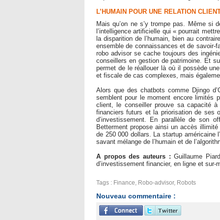
L’HUMAIN POUR UNE RELATION CLIEN
Mais qu’on ne s’y trompe pas. Même si d
l’intelligence artificielle qui « pourrait me
la disparition de l’humain, bien au contraire
ensemble de connaissances et de savoir-faire
robo advisor se cache toujours des ingénie
conseillers en gestion de patrimoine. Et su
permet de le réallouer là où il possède un
et fiscale de cas complexes, mais également
Alors que des chatbots comme Djingo d’Ora
semblent pour le moment encore limités po
client, le conseiller prouve sa capacité à
financiers futurs et la priorisation de se
d’investissement. En parallèle de son of
Betterment propose ainsi un accès illimité
de 250 000 dollars. La startup américaine 
savant mélange de l’humain et de l’algorith
A propos des auteurs :
Guillaume Piar
d’investissement financier, en ligne et sur-
Tags
:
Finance
,
Robo-advisor
,
Robots
Nouveau commentaire :