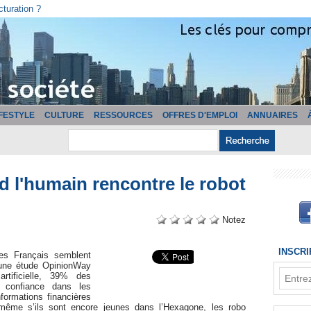
cturation ?
IFESTYLE
CULTURE
RESSOURCES
OFFRES D'EMPLOI
ANNUAIRES
d l'humain rencontre le robot
Notez
INSCR
Les Français semblent
n une étude OpinionWay
artificielle, 39% des
s confiance dans les
formations financières
 même s’ils sont encore jeunes dans l’Hexagone, les robo