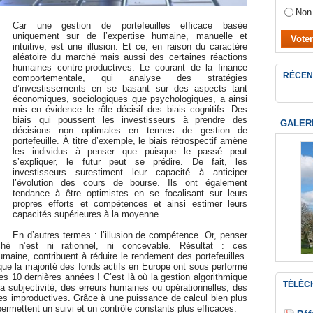
Non
Car une gestion de portefeuilles efficace basée
uniquement sur de l’expertise humaine, manuelle et
intuitive, est une illusion. Et ce, en raison du caractère
aléatoire du marché mais aussi des certaines réactions
humaines contre-productives. Le courant de la finance
RÉCEN
comportementale, qui analyse des stratégies
d’investissements en se basant sur des aspects tant
économiques, sociologiques que psychologiques, a ainsi
mis en évidence le rôle décisif des biais cognitifs. Des
biais qui poussent les investisseurs à prendre des
GALER
décisions non optimales en termes de gestion de
portefeuille. À titre d’exemple, le biais rétrospectif amène
les individus à penser que puisque le passé peut
s’expliquer, le futur peut se prédire. De fait, les
investisseurs surestiment leur capacité à anticiper
l’évolution des cours de bourse. Ils ont également
tendance à être optimistes en se focalisant sur leurs
propres efforts et compétences et ainsi estimer leurs
capacités supérieures à la moyenne.
En d’autres termes : l’illusion de compétence. Or, penser
ché n’est ni rationnel, ni concevable. Résultat : ces
maine, contribuent à réduire le rendement des portefeuilles.
que la majorité des fonds actifs en Europe ont sous performé
les 10 dernières années ! C’est là où la gestion algorithmique
TÉLÉC
 la subjectivité, des erreurs humaines ou opérationnelles, des
lles improductives. Grâce à une puissance de calcul bien plus
permettent un suivi et un contrôle constants plus efficaces.