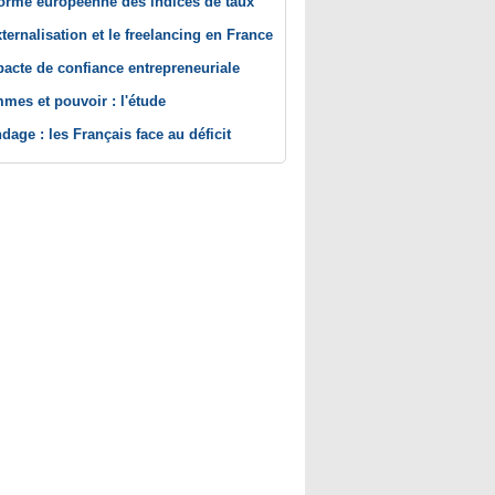
orme européenne des indices de taux
xternalisation et le freelancing en France
pacte de confiance entrepreneuriale
mes et pouvoir : l'étude
dage : les Français face au déficit