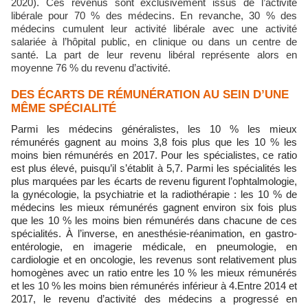
2020). Ces revenus sont exclusivement issus de l’activité
libérale pour 70 % des médecins. En revanche, 30 % des
médecins cumulent leur activité libérale avec une activité
salariée à l’hôpital public, en clinique ou dans un centre de
santé. La part de leur revenu libéral représente alors en
moyenne 76 % du revenu d’activité.
DES ÉCARTS DE RÉMUNÉRATION AU SEIN D’UNE
MÊME SPÉCIALITÉ
Parmi les médecins généralistes, les 10 % les mieux
rémunérés gagnent au moins 3,8 fois plus que les 10 % les
moins bien rémunérés en 2017. Pour les spécialistes, ce ratio
est plus élevé, puisqu’il s’établit à 5,7. Parmi les spécialités les
plus marquées par les écarts de revenu figurent l’ophtalmologie,
la gynécologie, la psychiatrie et la radiothérapie : les 10 % de
médecins les mieux rémunérés gagnent environ six fois plus
que les 10 % les moins bien rémunérés dans chacune de ces
spécialités. À l’inverse, en anesthésie-réanimation, en gastro-
entérologie, en imagerie médicale, en pneumologie, en
cardiologie et en oncologie, les revenus sont relativement plus
homogènes avec un ratio entre les 10 % les mieux rémunérés
et les 10 % les moins bien rémunérés inférieur à 4.Entre 2014 et
2017, le revenu d’activité des médecins a progressé en