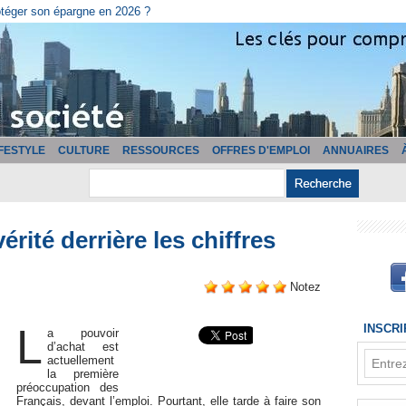
cturation ?
IFESTYLE
CULTURE
RESSOURCES
OFFRES D'EMPLOI
ANNUAIRES
érité derrière les chiffres
Notez
L
INSCR
a pouvoir
d’achat est
actuellement
la première
préoccupation des
Français, devant l’emploi. Pourtant, elle tarde à faire son