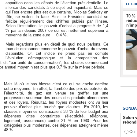
apparition dans les débats de l’élection présidentielle. Le
LE CH
silence des candidats à ce sujet est inquiétant. Mais ce
qui l’est encore plus est que certains, Nicolas Sarkozy en
70 % 
tête, se voilent la face. Ainsi le Président candidat se
réduc
félicite régulièrement des chiffres publiés par l’Insee.
n'imp
Selon l’institution, le pouvoir d’achat a progressé de 1,4
% par an depuis 2007 ce qui est nettement supérieur à
moyenne de la zone euro : +0,4 %.
Mais regardons plus en détail de quoi nous parlons. Ce
taux de croissance concerne le pouvoir d’achat du revenu
disponible. Or, cet indice ne prend pas en compte
l’évolution démographique et la composition des
hat dit "par unité de consommation", les choses commencent
nce annuel moyen n’est plus que 0,7 % sur la même période.
Mais là où le bas blesse c’est ce qui se cache derrière
cette moyenne. En effet, la flambée des prix du pétrole, de
l’électricité, du gaz est venue se greffer sur une
progression soutenue des cours des produits alimentaires
et des loyers. Résultat, les foyers modestes ont vu leur
pouvoir d’achat plus touché que d’autres. En 2010, les
SONDA
classes moyennes consacraient 38 % de leur budget aux
dépenses dites contraintes (électricité, téléphone,
Selon v
logement, assurances) contre 21 % en 1980. Pour les
rebondi
catégories plus modestes, ces dépenses atteignent même
48 %.
Oui