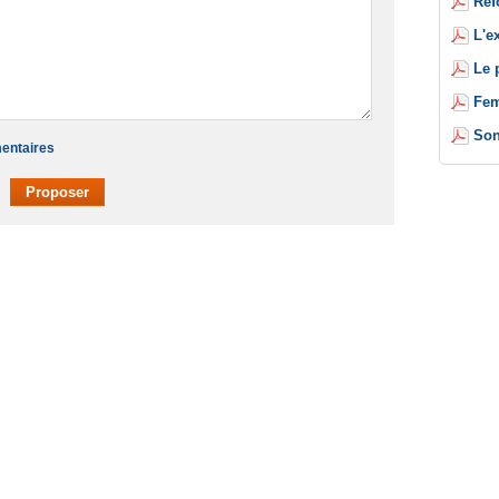
Réf
L'e
Le 
Fem
Son
mentaires