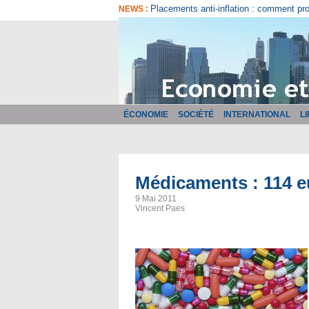
Comment bien choisir son logiciel de fa
NEWS :
ÉCONOMIE
SOCIÉTÉ
INTERNATIONAL
L
Médicaments : 114 eu
9 Mai 2011
Vincent Paes