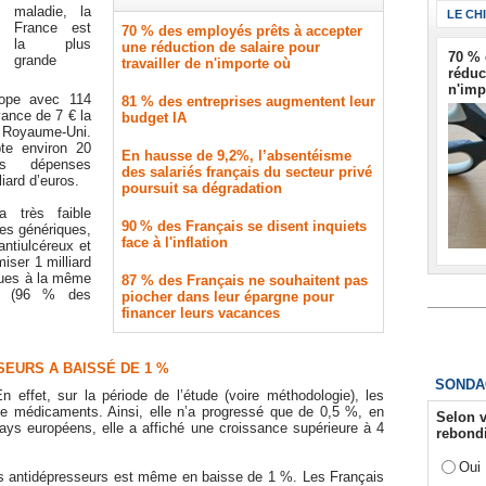
maladie, la
LE CH
France est
70 % des employés prêts à accepter
la plus
une réduction de salaire pour
70 % 
grande
travailler de n'importe où
réduc
n'imp
ope avec 114
81 % des entreprises augmentent leur
vance de 7 € la
budget IA
 Royaume-Uni.
te environ 20
En hausse de 9,2%, l’absentéisme
es dépenses
des salariés français du secteur privé
iard d’euros.
poursuit sa dégradation
 très faible
90 % des Français se disent inquiets
les génériques,
face à l'inflation
ntiulcéreux et
iser 1 milliard
iques à la même
87 % des Français ne souhaitent pas
in (96 % des
piocher dans leur épargne pour
financer leurs vacances
EURS A BAISSÉ DE 1 %
SONDA
 effet, sur la période de l’étude (voire méthodologie), les
e médicaments. Ainsi, elle n’a progressé que de 0,5 %, en
Selon v
ays européens, elle a affiché une croissance supérieure à 4
rebondi
Oui
s antidépresseurs est même en baisse de 1 %. Les Français