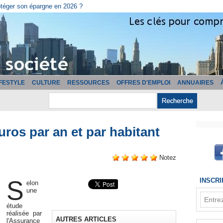
cturation ?
IFESTYLE
CULTURE
RESSOURCES
OFFRES D'EMPLOI
ANNUAIRES
ros par an et par habitant
Notez
S
INSCR
elon
une
étude
réalisée par
AUTRES ARTICLES
l'Assurance