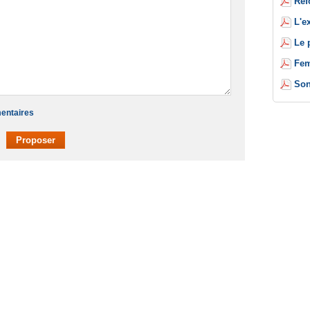
Réf
L'e
Le 
Fem
Son
mentaires