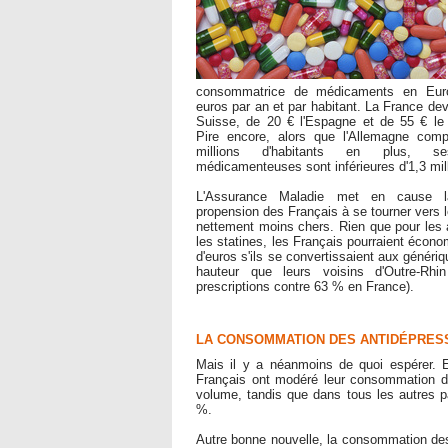
consommatrice de médicaments en Eur
euros par an et par habitant. La France de
Suisse, de 20 € l'Espagne et de 55 € le
Pire encore, alors que l'Allemagne comp
millions d'habitants en plus, s
médicamenteuses sont inférieures d'1,3 mill
L'Assurance Maladie met en cause la
propension des Français à se tourner vers 
nettement moins chers. Rien que pour les a
les statines, les Français pourraient économ
d'euros s'ils se convertissaient aux génér
hauteur que leurs voisins d'Outre-Rh
prescriptions contre 63 % en France).
LA CONSOMMATION DES ANTIDÉPRESS
Mais il y a néanmoins de quoi espérer. En
Français ont modéré leur consommation d
volume, tandis que dans tous les autres p
%.
Autre bonne nouvelle, la consommation de