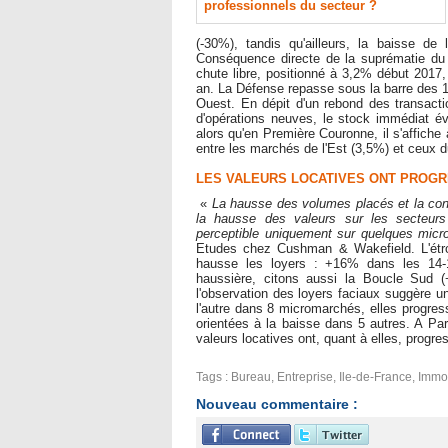
professionnels du secteur ?
(-30%), tandis qu'ailleurs, la baisse de
Conséquence directe de la suprématie du 
chute libre, positionné à 3,2% début 2017,
an. La Défense repasse sous la barre des
Ouest. En dépit d'un rebond des transact
d'opérations neuves, le stock immédiat 
alors qu'en Première Couronne, il s'affic
entre les marchés de l'Est (3,5%) et ceux 
LES VALEURS LOCATIVES ONT PROGR
​ «
La hausse des volumes placés et la contr
la hausse des valeurs sur les secteurs 
perceptible uniquement sur quelques micr
Etudes chez Cushman & Wakefield. L'étroi
hausse les loyers : +16% dans les 1
haussière, citons aussi la Boucle Sud
l'observation des loyers faciaux suggère u
l'autre dans 8 micromarchés, elles progres
orientées à la baisse dans 5 autres. A Pa
valeurs locatives ont, quant à elles, prog
Tags
:
Bureau
,
Entreprise
,
Ile-de-France
,
Immob
Nouveau commentaire :