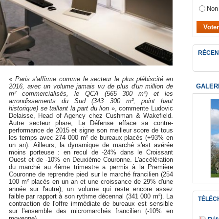
Non
RÉCEN
«
Paris s'affirme comme le secteur le plus plébiscité en
GALER
2016, avec un volume jamais vu de plus d'un million de
m² commercialisés, le QCA (565 300 m²) et les
arrondissements du Sud (343 300 m², point haut
historique) se taillant la part du lion
», commente Ludovic
Delaisse, Head of Agency chez Cushman & Wakefield.
Autre secteur phare, La Défense efface sa contre-
performance de 2015 et signe son meilleur score de tous
les temps avec 274 000 m² de bureaux placés (+93% en
un an). Ailleurs, la dynamique de marché s'est avérée
moins porteuse : en recul de -24% dans le Croissant
Ouest et de -10% en Deuxième Couronne. L'accélération
du marché au 4ème trimestre a permis à la Première
Couronne de reprendre pied sur le marché francilien (254
100 m² placés en un an et une croissance de 29% d'une
année sur l'autre), un volume qui reste encore assez
faible par rapport à son rythme décennal (341 000 m²). La
TÉLÉC
contraction de l'offre immédiate de bureaux est sensible
sur l'ensemble des micromarchés francilien (-10% en
moyenne).