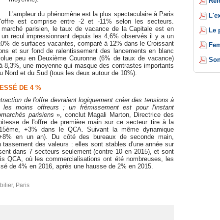
Réf
L'ampleur du phénomène est la plus spectaculaire à Paris
L'e
 l'offre est comprise entre -2 et -11% selon les secteurs.
marché parisien, le taux de vacance de la Capitale est en
Le 
 un recul impressionnant depuis les 4,6% observés il y a un
 10% de surfaces vacantes, comparé à 12% dans le Croissant
Fem
ions et sur fond de ralentissement des lancements en blanc
évolue peu en Deuxième Couronne (6% de taux de vacance)
Son
he à 8,3%, une moyenne qui masque des contrastes importants
du Nord et du Sud (tous les deux autour de 10%).
ESSÉ DE 4 %
action de l'offre devraient logiquement créer des tensions à
les moins offreurs ; un frémissement est pour l'instant
omarchés parisiens
», conclut Magali Marton, Directrice des
tesse de l'offre de première main sur ce secteur tire à la
4-15ème, +3% dans le QCA. Suivant la même dynamique
 (+8% en un an). Du côté des bureaux de seconde main,
n tassement des valeurs : elles sont stables d'une année sur
sent dans 7 secteurs seulement (contre 10 en 2015), et sont
ris QCA, où les commercialisations ont été nombreuses, les
ressé de 4% en 2016, après une hausse de 2% en 2015.
ilier
,
Paris