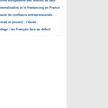
orme européenne des indices de taux
xternalisation et le freelancing en France
pacte de confiance entrepreneuriale
mes et pouvoir : l'étude
dage : les Français face au déficit