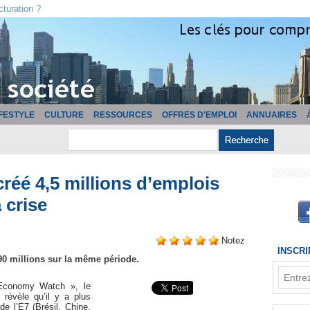
cturation ?
IFESTYLE
CULTURE
RESSOURCES
OFFRES D'EMPLOI
ANNUAIRES
réé 4,5 millions d’emplois
 crise
Notez
INSCR
90 millions sur la même période.
 Economy Watch », le
 révèle qu’il y a plus
e l’E7 (Brésil, Chine,