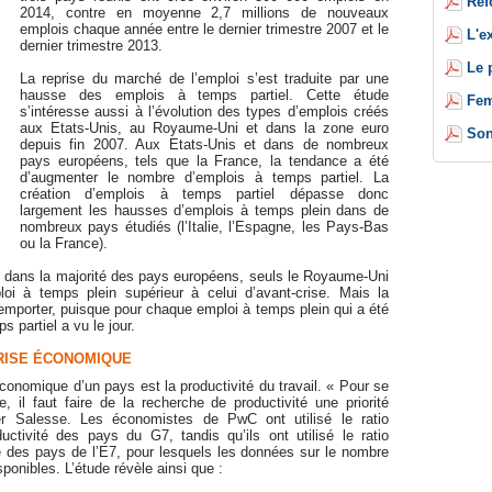
Réf
2014, contre en moyenne 2,7 millions de nouveaux
emplois chaque année entre le dernier trimestre 2007 et le
L'e
dernier trimestre 2013.
Le 
La reprise du marché de l’emploi s’est traduite par une
hausse des emplois à temps partiel. Cette étude
Fem
s’intéresse aussi à l’évolution des types d’emplois créés
aux Etats-Unis, au Royaume-Uni et dans la zone euro
Son
depuis fin 2007. Aux Etats-Unis et dans de nombreux
pays européens, tels que la France, la tendance a été
d’augmenter le nombre d’emplois à temps partiel. La
création d’emplois à temps partiel dépasse donc
largement les hausses d’emplois à temps plein dans de
nombreux pays étudiés (l’Italie, l’Espagne, les Pays-Bas
ou la France).
é dans la majorité des pays européens, seuls le Royaume-Uni
loi à temps plein supérieur à celui d’avant-crise. Mais la
l’emporter, puisque pour chaque emploi à temps plein qui a été
 partiel a vu le jour.
PRISE ÉCONOMIQUE
conomique d’un pays est la productivité du travail. « Pour se
 il faut faire de la recherche de productivité une priorité
er Salesse. Les économistes de PwC ont utilisé le ratio
uctivité des pays du G7, tandis qu’ils ont utilisé le ratio
 des pays de l’E7, pour lesquels les données sur le nombre
sponibles. L’étude révèle ainsi que :