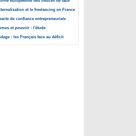
orme européenne des indices de taux
xternalisation et le freelancing en France
pacte de confiance entrepreneuriale
mes et pouvoir : l'étude
dage : les Français face au déficit