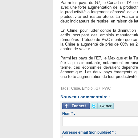
Parmi les pays du G7, le Canada et l’Allem
avec une forte augmentation de la producti
la productivité a largement dépassé celle 
productivité est restée atone. La France et
deux indicateurs de reprise, en raison de 
En Chine, pour lutter contre la diminution 
actifs occupant des emplois manufacturi
rémunérés. L’étude de PwC montre que ce 
la Chine a augmenté de près de 60% en 201
chaîne de valeur.
Parmi les pays de l’E7, le Mexique et la Tu
été la plus importante, notamment en rais
terme, ces économies devraient dépendre 
économique. Les deux pays émergents qui 
une forte augmentation de leur productivité s
Tags
:
Crise
,
Emploi
,
G7
,
PWC
Nouveau commentaire :
Nom * :
Adresse email (non publiée) * :