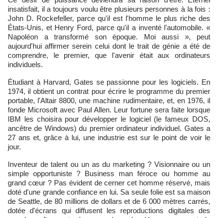
insatisfait, il a toujours voulu être plusieurs personnes à la fois :
John D. Rockefeller, parce qu'il est l'homme le plus riche des
États-Unis, et Henry Ford, parce qu'il a inventé l'automobile. «
Napoléon a transformé son époque. Moi aussi », peut
aujourd'hui affirmer serein celui dont le trait de génie a été de
comprendre, le premier, que l'avenir était aux ordinateurs
individuels.
Étudiant à Harvard, Gates se passionne pour les logiciels. En
1974, il obtient un contrat pour écrire le programme du premier
portable, l'Altair 8800, une machine rudimentaire, et, en 1976, il
fonde Microsoft avec Paul Allen. Leur fortune sera faite lorsque
IBM les choisira pour développer le logiciel (le fameux DOS,
ancêtre de Windows) du premier ordinateur individuel. Gates a
27 ans et, grâce à lui, une industrie est sur le point de voir le
jour.
Inventeur de talent ou un as du marketing ? Visionnaire ou un
simple opportuniste ? Business man féroce ou homme au
grand cœur ? Pas évident de cerner cet homme réservé, mais
doté d'une grande confiance en lui. Sa seule folie est sa maison
de Seattle, de 80 millions de dollars et de 6 000 mètres carrés,
dotée d'écrans qui diffusent les reproductions digitales des