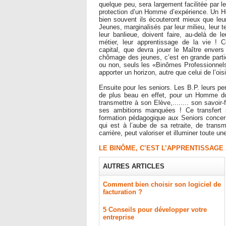
quelque peu, sera largement facilitée par le
protection d’un Homme d’expérience. Un 
bien souvent ils écouteront mieux que leu
Jeunes, marginalisés par leur milieu, leur te
leur banlieue, doivent faire, au-delà de l
métier, leur apprentissage de la vie ! 
capital, que devra jouer le Maître enver
chômage des jeunes, c’est en grande partie
ou non, seuls les «Binômes Professionnels»
apporter un horizon, autre que celui de l’oi
Ensuite pour les seniors. Les B.P. leurs per
de plus beau en effet, pour un Homme don
transmettre à son Elève,........ son savoir-
ses ambitions manquées ! Ce transfert s
formation pédagogique aux Seniors concerné
qui est à l’aube de sa retraite, de trans
carrière, peut valoriser et illuminer toute une
LE BINÔME, C’EST L’APPRENTISSAGE
AUTRES ARTICLES
Comment bien choisir son logiciel de
facturation ?
5 Conseils pour développer votre
entreprise