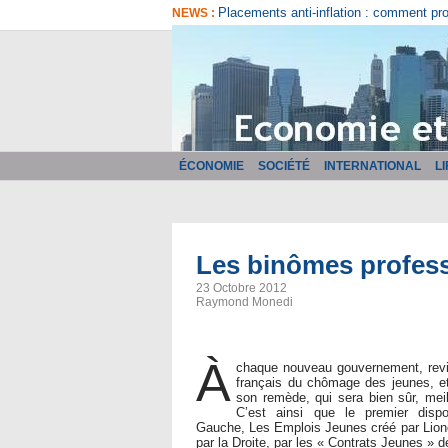
Comment bien choisir son logiciel de fa
NEWS :
ÉCONOMIE
SOCIÉTÉ
INTERNATIONAL
L
Les binômes professi
23 Octobre 2012
Raymond Monedi
À
chaque nouveau gouvernement, revi
français du chômage des jeunes, e
son remède, qui sera bien sûr, meil
C’est ainsi que le premier dispo
Gauche, Les Emplois Jeunes créé par Lione
par la Droite, par les « Contrats Jeunes » d