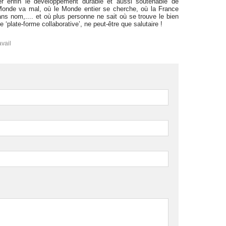
urer enfin le développement durable et aussi soutenable de
nde va mal, où le Monde entier se cherche, où la France
 nom,.... et où plus personne ne sait où se trouve le bien
e ‘plate-forme collaborative’, ne peut-être que salutaire !
avail