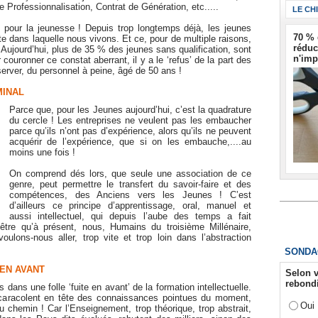
e Professionnalisation, Contrat de Génération, etc.....
LE CH
e pour la jeunesse ! Depuis trop longtemps déjà, les jeunes
70 % 
iste dans laquelle nous vivons. Et ce, pour de multiple raisons,
réduc
ujourd’hui, plus de 35 % des jeunes sans qualification, sont
n'imp
ouronner ce constat aberrant, il y a le ‘refus’ de la part des
rver, du personnel à peine, âgé de 50 ans !
MINAL
Parce que, pour les Jeunes aujourd’hui, c’est la quadrature
du cercle ! Les entreprises ne veulent pas les embaucher
parce qu’ils n’ont pas d’expérience, alors qu’ils ne peuvent
acquérir de l’expérience, que si on les embauche,....au
moins une fois !
On comprend dés lors, que seule une association de ce
genre, peut permettre le transfert du savoir-faire et des
compétences, des Anciens vers les Jeunes ! C’est
d’ailleurs ce principe d’apprentissage, oral, manuel et
aussi intellectuel, qui depuis l’aube des temps a fait
être qu’à présent, nous, Humains du troisième Millénaire,
lons-nous aller, trop vite et trop loin dans l’abstraction
SONDA
 EN AVANT
Selon v
rebondi
ans une folle ‘fuite en avant’ de la formation intellectuelle.
 caracolent en tête des connaissances pointues du moment,
Oui
du chemin ! Car l’Enseignement, trop théorique, trop abstrait,