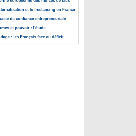
orme européenne des indices de taux
xternalisation et le freelancing en France
pacte de confiance entrepreneuriale
mes et pouvoir : l'étude
dage : les Français face au déficit