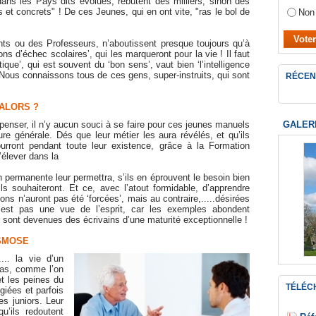
dans les Pays dits évolués, rebutent des milliers, sinon des
s et concrets" ! De ces Jeunes, qui en ont vite, "ras le bol de
Non
ts ou des Professeurs, n’aboutissent presque toujours qu’à
ns d’échec scolaires’, qui les marqueront pour la vie ! Il faut
tique’, qui est souvent du ‘bon sens’, vaut bien ‘l’intelligence
! Nous connaissons tous de ces gens, super-instruits, qui sont
RÉCEN
 ALORS ?
GALER
penser, il n’y aucun souci à se faire pour ces jeunes manuels
lture générale. Dés que leur métier les aura révélés, et qu’ils
rront pendant toute leur existence, grâce à la Formation
’élever dans la
on permanente leur permettra, s’ils en éprouvent le besoin bien
ils souhaiteront. Et ce, avec l’atout formidable, d’apprendre
ns n’auront pas été ‘forcées’, mais au contraire,.....désirées
’est pas une vue de l’esprit, car les exemples abondent
 sont devenues des écrivains d’une maturité exceptionnelle !
OSMOSE
... la vie d’un
tas, comme l’on
 et les peines du
TÉLÉC
égiées et parfois
es juniors. Leur
qu’ils redoutent