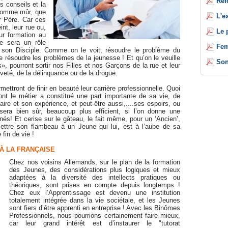
Réf
s conseils et la
Homme mûr, que
L'e
r Père. Car ces
int, leur rue ou,
Le 
eur formation au
Ce sera un rôle
Fem
s son Disciple. Comme on le voit, résoudre le problème du
 résoudre les problèmes de la jeunesse ! Et qu’on le veuille
Son
, pourront sortir nos Filles et nos Garçons de la rue et leur
siveté, de la délinquance ou de la drogue.
mettront de finir en beauté leur carrière professionnelle. Quoi
t le métier a constitué une part importante de sa vie, de
faire et son expérience, et peut-être aussi,....ses espoirs, ou
era bien sûr, beaucoup plus efficient, si l’on donne une
s! Et cerise sur le gâteau, le fait même, pour un ‘Ancien’,
mettre son flambeau à un Jeune qui lui, est à l’aube de sa
 fin de vie !
 À LA FRANÇAISE
Chez nos voisins Allemands, sur le plan de la formation
des Jeunes, des considérations plus logiques et mieux
adaptées à la diversité des intellects pratiques ou
théoriques, sont prises en compte depuis longtemps !
Chez eux l’Apprentissage est devenu une institution
totalement intégrée dans la vie sociétale, et les Jeunes
sont fiers d’être apprenti en entreprise ! Avec les Binômes
Professionnels, nous pourrions certainement faire mieux,
car leur grand intérêt est d’instaurer le "tutorat