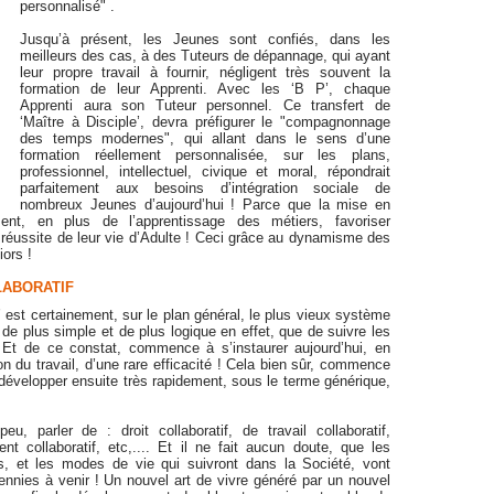
personnalisé" .
Jusqu’à présent, les Jeunes sont confiés, dans les
meilleurs des cas, à des Tuteurs de dépannage, qui ayant
leur propre travail à fournir, négligent très souvent la
formation de leur Apprenti. Avec les ‘B P’, chaque
Apprenti aura son Tuteur personnel. Ce transfert de
‘Maître à Disciple’, devra préfigurer le "compagnonnage
des temps modernes", qui allant dans le sens d’une
formation réellement personnalisée, sur les plans,
professionnel, intellectuel, civique et moral, répondrait
parfaitement aux besoins d’intégration sociale de
nombreux Jeunes d’aujourd’hui ! Parce que la mise en
nt, en plus de l’apprentissage des métiers, favoriser
a réussite de leur vie d’Adulte ! Ceci grâce au dynamisme des
iors !
ABORATIF
’ est certainement, sur le plan général, le plus vieux système
de plus simple et de plus logique en effet, que de suivre les
. Et de ce constat, commence à s’instaurer aujourd’hui, en
n du travail, d’une rare efficacité ! Cela bien sûr, commence
 développer ensuite très rapidement, sous le terme générique,
, parler de : droit collaboratif, de travail collaboratif,
t collaboratif, etc,.... Et il ne fait aucun doute, que les
s, et les modes de vie qui suivront dans la Société, vont
nnies à venir ! Un nouvel art de vivre généré par un nouvel