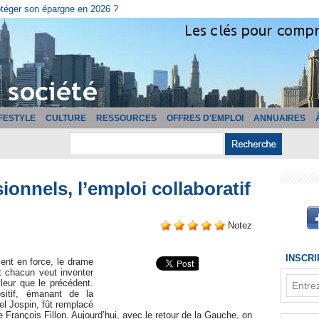
cturation ?
IFESTYLE
CULTURE
RESSOURCES
OFFRES D'EMPLOI
ANNUAIRES
onnels, l’emploi collaboratif
Notez
INSCR
ent en force, le drame
t chacun veut inventer
leur que le précédent.
sitif, émanant de la
l Jospin, fût remplacé
e François Fillon. Aujourd’hui, avec le retour de la Gauche, on