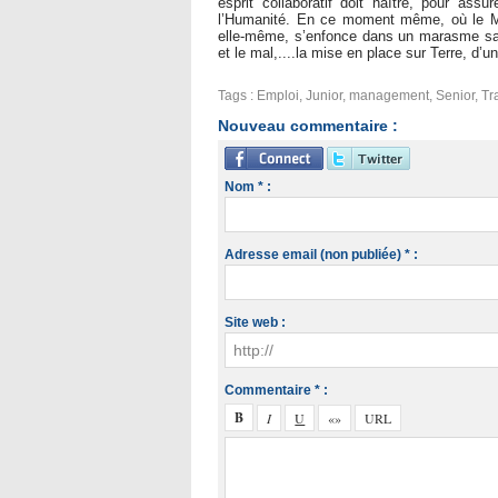
esprit collaboratif doit naître, pour ass
l’Humanité. En ce moment même, où le Mo
elle-même, s’enfonce dans un marasme sans
et le mal,....la mise en place sur Terre, d’un
Tags
:
Emploi
,
Junior
,
management
,
Senior
,
Tr
Nouveau commentaire :
Nom * :
Adresse email (non publiée) * :
Site web :
Commentaire * :