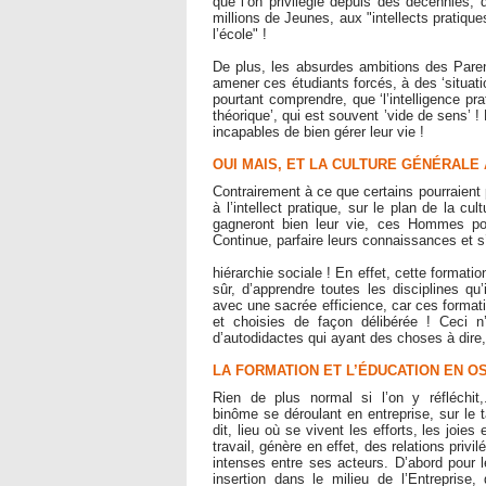
que l’on privilégie depuis des décennies, 
millions de Jeunes, aux "intellects pratique
l’école" !
De plus, les absurdes ambitions des Paren
amener ces étudiants forcés, à des ‘situatio
pourtant comprendre, que ‘l’intelligence pra
théorique’, qui est souvent ’vide de sens’ 
incapables de bien gérer leur vie !
OUI MAIS, ET LA CULTURE GÉNÉRALE
Contrairement à ce que certains pourraient 
à l’intellect pratique, sur le plan de la cu
gagneront bien leur vie, ces Hommes pou
Continue, parfaire leurs connaissances et s
hiérarchie sociale ! En effet, cette formati
sûr, d’apprendre toutes les disciplines qu’
avec une sacrée efficience, car ces formatio
et choisies de façon délibérée ! Ceci n
d’autodidactes qui ayant des choses à dire,
LA FORMATION ET L’ÉDUCATION EN 
Rien de plus normal si l’on y réfléchit,.
binôme se déroulant en entreprise, sur le 
dit, lieu où se vivent les efforts, les joies
travail, génère en effet, des relations privil
intenses entre ses acteurs. D’abord pour l
insertion dans le milieu de l’Entreprise, 