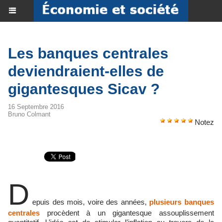
Les banques centrales
deviendraient-elles de
gigantesques Sicav ?
16 Septembre 2016
Bruno Colmant
Notez
D
epuis des mois, voire des années,
plusieurs banques
centrales
procèdent à un gigantesque assouplissement