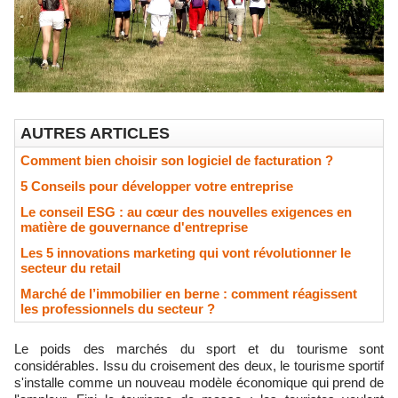
AUTRES ARTICLES
Comment bien choisir son logiciel de facturation ?
5 Conseils pour développer votre entreprise
Le conseil ESG : au cœur des nouvelles exigences en
matière de gouvernance d'entreprise
Les 5 innovations marketing qui vont révolutionner le
secteur du retail
Marché de l’immobilier en berne : comment réagissent
les professionnels du secteur ?
Le poids des marchés du sport et du tourisme sont
considérables. Issu du croisement des deux, le tourisme sportif
s'installe comme un nouveau modèle économique qui prend de