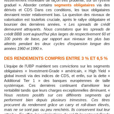
resserrement monétaire de façon très prudente, sur un rythme
graduel ». Aborder certains
segments obligataires
via des
dérivés et CDS Dans ces conditions, les taux obligataires
devraient rester relativement bas. La question des niveaux de
valorisation est toutefois cruciale, après le rallye obligataire et
boursier des dernières années. «
Les spreads de crédit
demeurent attrayants. Nous constatons que les spreads de
crédit BBB sont aujourd’hui plus larges de respectivement 60 et
100 points de base, par rapport aux niveaux les plus bas
atteints pendant les deux cycles d’expansion longue des
années 1960 et 1990
».
DES RENDEMENTS COMPRIS ENTRE 3 % ET 6,5 %
L’équipe de l’UBP maintient ses convictions sur les segments
obligataires « Investment-Grade » américain, « High Yield »
global investi via des indices de CDS, et enfin, sur la dette «
Additional Tier 1 » des banques européennes de taille
systémique. Ces dernières continuent d’améliorer leur
rentabilité tandis que leurs charges exceptionnelles diminuent. «
Nous restons positifs sur ces différents segments qui
performent bien depuis plusieurs trimestres. Ces titres
procurent du rendement grâce un carry et roll-down élevés,
mais ne se sont pas ou peu renchéris. Ils conservent tout leur