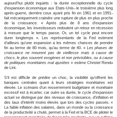
aujourd’hui plutôt inquiets : la durée exceptionnelle du cycle
d’expansion économique aux Etats-Unis ̶ le troisième plus long
après-guerre, derrière ceux ayant pris fin en 1961 et en 1991 ̶
fait mécaniquement craindre une rupture de plus en plus proche
de la croissance. « Après plus de 8 ans d’expansion
économique, les investisseurs redoutent un retour en récession
à mesure que le temps passe. Or, un tel cycle peut encore
durer longtemps ». Les représentants de la Fed estiment
d’ailleurs qu’une expansion a les mêmes chances de prendre
fin au terme de 80 mois, qu’au terme de 40. «
Les phases de
croissance ne meurent pas de vieillesse mais à cause de
chocs, le plus souvent exogènes et non prévisibles, ou à cause
de politiques monétaires mal ajustées
» estime Christel Rendu
de Lint.
S’il est difficile de prédire un choc, la visibilité qu’offrent les
banques centrales quant à leurs stratégies monétaires est
élevée. Le scénario d’un resserrement budgétaire et monétaire
excessif est à écarter, car outre sa durée, le cycle d’expansion
actuel se distingue par des niveaux de croissance, d’inflation et
des taux d’intérêt moins élevés que lors des cycles passés. «
La faible inflation des salaires, dans un monde ou la croissance
de la productivité a chuté, permet à la Fed et la BCE de piloter le