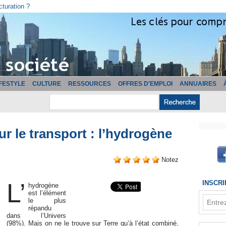
cturation ?
IFESTYLE
CULTURE
RESSOURCES
OFFRES D'EMPLOI
ANNUAIRES
ur le transport : l’hydrogène
Notez
L’
INSCR
hydrogène
est l’élément
le plus
répandu
dans l’Univers
(98%). Mais on ne le trouve sur Terre qu’à l’état combiné,