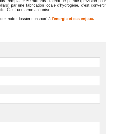
ois: remplacer 60 milliards d’achat de pétrole (prévision pour
lars) par une fabrication locale d’hydrogène, c’est convertir
fs. C’est une arme anti-crise !
Lisez notre dossier consacré à
l'énergie et ses enjeux.