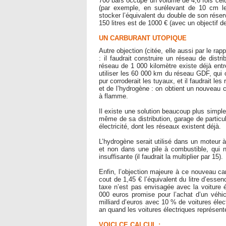
700 bars occupe un volume de 4,6 fois celui
(par exemple, en surélevant de 10 cm le p
stocker l’équivalent du double de son réser
150 litres est de 1000 € (avec un objectif d
UN CARBURANT UTOPIQUE
Autre objection (citée, elle aussi par le rap
: il faudrait construire un réseau de distr
réseau de 1 000 kilomètre existe déjà entre
utiliser les 60 000 km du réseau GDF, qui
pur corroderait les tuyaux, et il faudrait l
et de l’hydrogène : on obtient un nouveau c
à flamme.
Il existe une solution beaucoup plus simple 
même de sa distribution, garage de particuli
électricité, dont les réseaux existent déjà.
L’hydrogène serait utilisé dans un moteur 
et non dans une pile à combustible, qui né
insuffisante (il faudrait la multiplier par 15).
Enfin, l’objection majeure à ce nouveau car
cout de 1,45 € l’équivalent du litre d’esse
taxe n’est pas envisagée avec la voiture é
000 euros promise pour l’achat d’un véhic
milliard d’euros avec 10 % de voitures élec
an quand les voitures électriques représent
VOICI CE CALCUL :