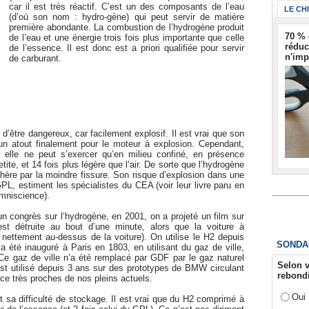
car il est très réactif. C’est un des composants de l’eau
LE CH
(d’où son nom : hydro-gène) qui peut servir de matière
première abondante. La combustion de l’hydrogène produit
70 % 
de l’eau et une énergie trois fois plus importante que celle
réduc
de l’essence. Il est donc est a priori qualifiée pour servir
n'imp
de carburant.
d’être dangereux, car facilement explosif. Il est vrai que son
 un atout finalement pour le moteur à explosion. Cependant,
r elle ne peut s’exercer qu’en milieu confiné, en présence
ite, et 14 fois plus légère que l’air. De sorte que l’hydrogène
ère par la moindre fissure. Son risque d’explosion dans une
PL, estiment les spécialistes du CEA (voir leur livre paru en
Omniscience).
’un congrès sur l’hydrogène, en 2001, on a projeté un film sur
est détruite au bout d’une minute, alors que la voiture à
nettement au-dessus de la voiture). On utilise le H2 depuis
SONDA
 été inauguré à Paris en 1803, en utilisant du gaz de ville,
 gaz de ville n’a été remplacé par GDF par le gaz naturel
Selon v
st utilisé depuis 3 ans sur des prototypes de BMW circulant
rebondi
ce très proches de nos pleins actuels.
Oui
t sa difficulté de stockage. Il est vrai que du H2 comprimé à