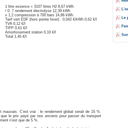
Réf
1 litre essence = 3107 litres H2 8,67 kWh
L'e
/ 0, 7 rendement électrolyse 12,39 kWh
x 1,2 compression à 700 bars 14,86 kWh
Le 
Tarif vert EDF (hors pointe hiver) : 0,042 €/kWh 0,62 €/l
TVA 0,12 €/l
Fem
TIPP 0,61 €/l
Amortissement station 0,10 €/l
Son
Total 1,45 €/l
t mauvais. C’est vrai : le rendement global serait de 15 %.
 que le prix payé par nos anciens pour passer du transport
ement n’est que de 5 %.