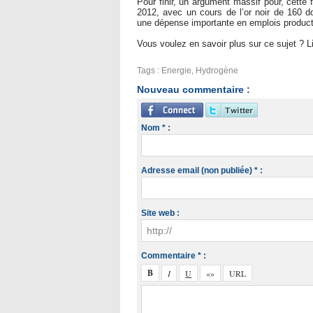
Pour finir, un argument massif pour, cette f
2012, avec un cours de l’or noir de 160 dol
une dépense importante en emplois producti
Vous voulez en savoir plus sur ce sujet ? 
Tags
:
Energie
,
Hydrogène
Nouveau commentaire :
Nom * :
Adresse email (non publiée) * :
Site web :
Commentaire * :