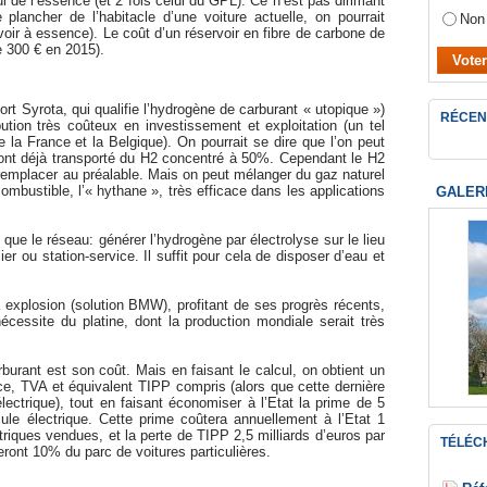
 de l’essence (et 2 fois celui du GPL). Ce n’est pas dirimant
lancher de l’habitacle d’une voiture actuelle, on pourrait
Non
voir à essence). Le coût d’un réservoir en fibre de carbone de
e 300 € en 2015).
port Syrota, qui qualifie l’hydrogène de carburant « utopique »)
RÉCEN
ibution très coûteux en investissement et exploitation (un tel
 la France et la Belgique). On pourrait se dire que l’on peut
 ont déjà transporté du H2 concentré à 50%. Cependant le H2
es remplacer au préalable. Mais on peut mélanger du gaz naturel
ombustible, l’« hythane », très efficace dans les applications
GALER
que le réseau: générer l’hydrogène par électrolyse sur le lieu
er ou station-service. Il suffit pour cela de disposer d’eau et
à explosion (solution BMW), profitant de ses progrès récents,
cessite du platine, dont la production mondiale serait très
burant est son coût. Mais en faisant le calcul, on obtient un
nce, TVA et équivalent TIPP compris (alors que cette dernière
lectrique), tout en faisant économiser à l’Etat la prime de 5
ule électrique. Cette prime coûtera annuellement à l’Etat 1
triques vendues, et la perte de TIPP 2,5 milliards d’euros par
TÉLÉC
eront 10% du parc de voitures particulières.