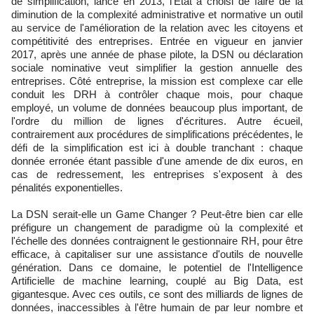
de simplification, lancé en 2013, l'Etat a choisi de faire de la
diminution de la complexité administrative et normative un outil
au service de l'amélioration de la relation avec les citoyens et
compétitivité des entreprises. Entrée en vigueur en janvier
2017, après une année de phase pilote, la DSN ou déclaration
sociale nominative veut simplifier la gestion annuelle des
entreprises. Côté entreprise, la mission est complexe car elle
conduit les DRH à contrôler chaque mois, pour chaque
employé, un volume de données beaucoup plus important, de
l'ordre du million de lignes d'écritures. Autre écueil,
contrairement aux procédures de simplifications précédentes, le
défi de la simplification est ici à double tranchant : chaque
donnée erronée étant passible d'une amende de dix euros, en
cas de redressement, les entreprises s'exposent à des
pénalités exponentielles.
La DSN serait-elle un Game Changer ? Peut-être bien car elle
préfigure un changement de paradigme où la complexité et
l'échelle des données contraignent le gestionnaire RH, pour être
efficace, à capitaliser sur une assistance d'outils de nouvelle
génération. Dans ce domaine, le potentiel de l'Intelligence
Artificielle de machine learning, couplé au Big Data, est
gigantesque. Avec ces outils, ce sont des milliards de lignes de
données, inaccessibles à l'être humain de par leur nombre et