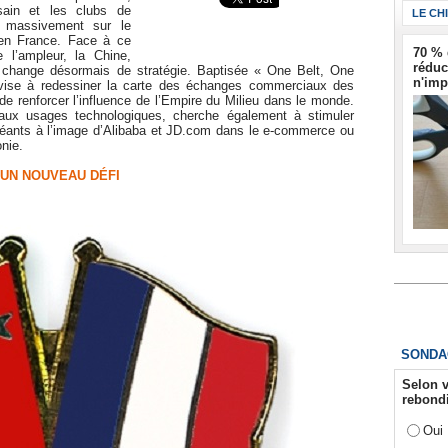
usain et les clubs de
LE CH
nt massivement sur le
r en France. Face à ce
70 % 
l’ampleur, la Chine,
réduc
 change désormais de stratégie. Baptisée « One Belt, One
n'imp
e vise à redessiner la carte des échanges commerciaux des
de renforcer l’influence de l’Empire du Milieu dans le monde.
ux usages technologiques, cherche également à stimuler
 géants à l’image d’Alibaba et JD.com dans le e-commerce ou
nie.
 UN NOUVEAU DÉFI
SONDA
Selon v
rebondi
Oui