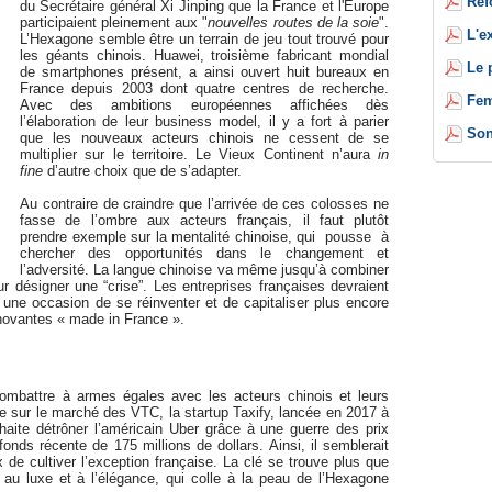
Réf
du Secrétaire général Xi Jinping que la France et l'Europe
participaient pleinement aux "
nouvelles routes de la soie
".
L'e
L’Hexagone semble être un terrain de jeu tout trouvé pour
les géants chinois. Huawei, troisième fabricant mondial
Le 
de smartphones présent, a ainsi ouvert huit bureaux en
France depuis 2003 dont quatre centres de recherche.
Fem
Avec des ambitions européennes affichées dès
l’élaboration de leur business model, il y a fort à parier
Son
que les nouveaux acteurs chinois ne cessent de se
multiplier sur le territoire. Le Vieux Continent n’aura
in
fine
d’autre choix que de s’adapter.
Au contraire de craindre que l’arrivée de ces colosses ne
fasse de l’ombre aux acteurs français, il faut plutôt
prendre exemple sur la mentalité chinoise, qui pousse à
chercher des opportunités dans le changement et
l’adversité. La langue chinoise va même jusqu’à combiner
ur désigner une “crise”. Les entreprises françaises devraient
une occasion de se réinventer et de capitaliser plus encore
nnovantes « made in France ».
combattre à armes égales avec les acteurs chinois et leurs
le sur le marché des VTC, la startup Taxify, lancée en 2017 à
haite détrôner l’américain Uber grâce à une guerre des prix
onds récente de 175 millions de dollars. Ainsi, il semblerait
 de cultiver l’exception française. La clé se trouve plus que
au luxe et à l’élégance, qui colle à la peau de l’Hexagone