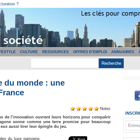
cturation ?
IFESTYLE
CULTURE
RESSOURCES
OFFRES D'EMPLOI
ANNUAIRES
e du monde : une
 France
Notez
INSCR
s de l’innovation ouvrent leurs horizons pour conquérir
xagone sonne comme une terre promise pour beaucoup
eux aussi tirer leur épingle du jeu.
les du luxe parisiens,