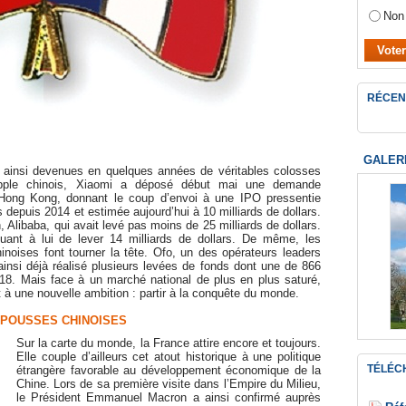
Non
RÉCEN
GALER
 ainsi devenues en quelques années de véritables colosses
Apple chinois, Xiaomi a déposé début mai une demande
e Hong Kong, donnant le coup d’envoi à une IPO pressentie
depuis 2014 et estimée aujourd’hui à 10 milliards de dollars.
h, Alibaba, qui avait levé pas moins de 25 milliards de dollars.
quant à lui de lever 14 milliards de dollars. De même, les
noises font tourner la tête. Ofo, un des opérateurs leaders
ainsi déjà réalisé plusieurs levées de fonds dont une de 866
018. Mais face à un marché national de plus en plus saturé,
 une nouvelle ambition : partir à la conquête du monde.
 POUSSES CHINOISES
Sur la carte du monde, la France attire encore et toujours.
Elle couple d’ailleurs cet atout historique à une politique
TÉLÉC
étrangère favorable au développement économique de la
Chine. Lors de sa première visite dans l’Empire du Milieu,
le Président Emmanuel Macron a ainsi confirmé auprès