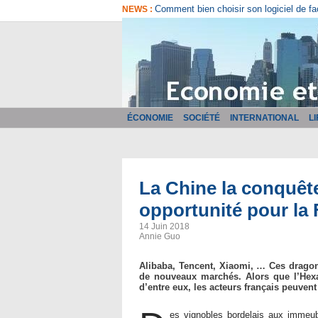
Comment bien choisir son logiciel de fa
NEWS :
ÉCONOMIE
SOCIÉTÉ
INTERNATIONAL
L
La Chine la conquêt
opportunité pour la
14 Juin 2018
Annie Guo
Alibaba, Tencent, Xiaomi, … Ces dragon
de nouveaux marchés. Alors que l’He
d’entre eux, les acteurs français peuvent 
es vignobles bordelais aux immeub