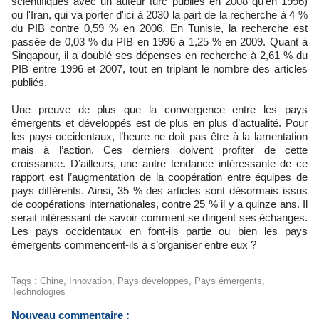
scientifiques avec un auteur turc publiés en 2008 qu'en 1996)
ou l'Iran, qui va porter d'ici à 2030 la part de la recherche à 4 %
du PIB contre 0,59 % en 2006. En Tunisie, la recherche est
passée de 0,03 % du PIB en 1996 à 1,25 % en 2009. Quant à
Singapour, il a doublé ses dépenses en recherche à 2,61 % du
PIB entre 1996 et 2007, tout en triplant le nombre des articles
publiés.
Une preuve de plus que la convergence entre les pays
émergents et développés est de plus en plus d’actualité. Pour
les pays occidentaux, l’heure ne doit pas être à la lamentation
mais à l’action. Ces derniers doivent profiter de cette
croissance. D’ailleurs, une autre tendance intéressante de ce
rapport est l’augmentation de la coopération entre équipes de
pays différents. Ainsi, 35 % des articles sont désormais issus
de coopérations internationales, contre 25 % il y a quinze ans. Il
serait intéressant de savoir comment se dirigent ses échanges.
Les pays occidentaux en font-ils partie ou bien les pays
émergents commencent-ils à s’organiser entre eux ?
Tags
:
Chine
,
Innovation
,
Pays développés
,
Pays émergents
,
Technologies
Nouveau commentaire :