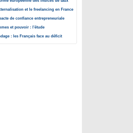
orme européenne des indices de taux
xternalisation et le freelancing en France
pacte de confiance entrepreneuriale
mes et pouvoir : l'étude
dage : les Français face au déficit