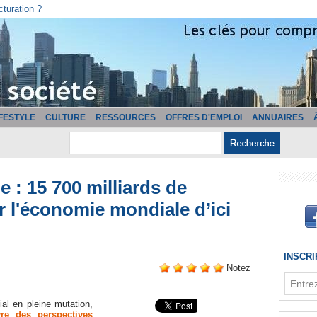
cturation ?
IFESTYLE
CULTURE
RESSOURCES
OFFRES D'EMPLOI
ANNUAIRES
lle : 15 700 milliards de
r l'économie mondiale d’ici
INSCR
Notez
l en pleine mutation,
ouvre des perspectives