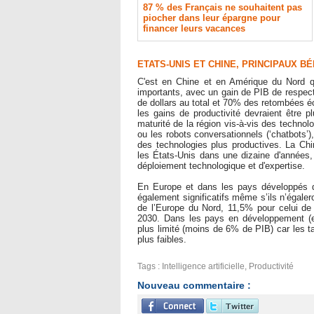
87 % des Français ne souhaitent pas
piocher dans leur épargne pour
financer leurs vacances
ETATS-UNIS ET CHINE, PRINCIPAUX BÉ
C'est en Chine et en Amérique du Nord qu
importants, avec un gain de PIB de respect
de dollars au total et 70% des retombées é
les gains de productivité devraient être 
maturité de la région vis-à-vis des technol
ou les robots conversationnels (‘chatbots’
des technologies plus productives. La Chi
les États-Unis dans une dizaine d'années,
déploiement technologique et d'expertise.
En Europe et dans les pays développés d'
également significatifs même s’ils n’égale
de l’Europe du Nord, 11,5% pour celui d
2030. Dans les pays en développement (en 
plus limité (moins de 6% de PIB) car les t
plus faibles.
Tags
:
Intelligence artificielle
,
Productivité
Nouveau commentaire :