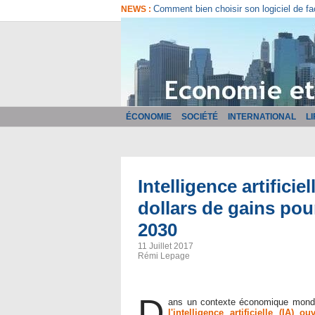
Comment bien choisir son logiciel de fa
NEWS :
ÉCONOMIE
SOCIÉTÉ
INTERNATIONAL
L
Intelligence artificie
dollars de gains pou
2030
11 Juillet 2017
Rémi Lepage
D
ans un contexte économique mondia
l'intelligence artificielle (IA) 