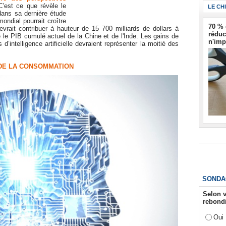
C’est ce que révèle le
LE CH
dans sa dernière étude
ondial pourrait croître
70 % 
evrait contribuer à hauteur de 15 700 milliards de dollars à
réduc
 le PIB cumulé actuel de la Chine et de l'Inde. Les gains de
n'imp
d’intelligence artificielle devraient représenter la moitié des
 DE LA CONSOMMATION
SONDA
Selon v
rebondi
Oui