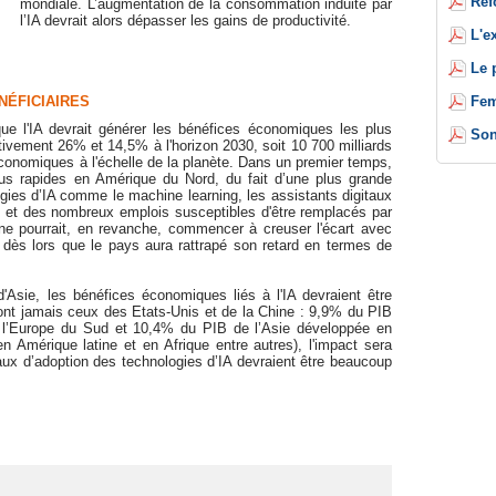
Réf
mondiale. L’augmentation de la consommation induite par
l’IA devrait alors dépasser les gains de productivité.
L'e
Le 
Fem
NÉFICIAIRES
e l'IA devrait générer les bénéfices économiques les plus
Son
ivement 26% et 14,5% à l'horizon 2030, soit 10 700 milliards
conomiques à l'échelle de la planète. Dans un premier temps,
plus rapides en Amérique du Nord, du fait d’une plus grande
ogies d’IA comme le machine learning, les assistants digitaux
), et des nombreux emplois susceptibles d'être remplacés par
ne pourrait, en revanche, commencer à creuser l'écart avec
 dès lors que le pays aura rattrapé son retard en termes de
Asie, les bénéfices économiques liés à l'IA devraient être
ront jamais ceux des Etats-Unis et de la Chine : 9,9% du PIB
e l’Europe du Sud et 10,4% du PIB de l’Asie développée en
Amérique latine et en Afrique entre autres), l'impact sera
aux d’adoption des technologies d’IA devraient être beaucoup