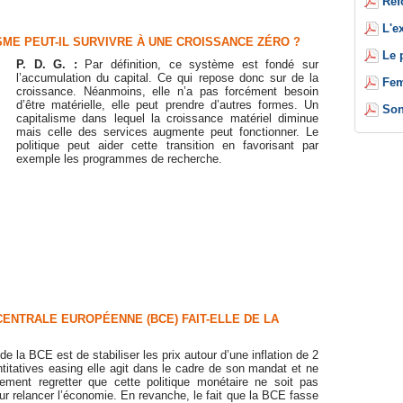
Réf
L'e
SME PEUT-IL SURVIVRE À UNE CROISSANCE ZÉRO ?
Le 
P. D. G. :
Par définition, ce système est fondé sur
l’accumulation du capital. Ce qui repose donc sur de la
Fem
croissance. Néanmoins, elle n’a pas forcément besoin
d’être matérielle, elle peut prendre d’autres formes. Un
Son
capitalisme dans lequel la croissance matériel diminue
mais celle des services augmente peut fonctionner. Le
politique peut aider cette transition en favorisant par
exemple les programmes de recherche.
CENTRALE EUROPÉENNE (BCE) FAIT-ELLE DE LA
 de la BCE est de stabiliser les prix autour d’une inflation de 2
ntitatives easing elle agit dans le cadre de son mandat et ne
ement regretter que cette politique monétaire ne soit pas
r relancer l’économie. En revanche, le fait que la BCE fasse