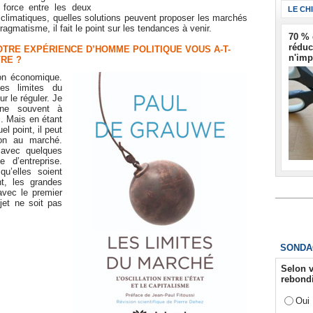
 force entre les deux
LE CH
climatiques, quelles solutions peuvent proposer les marchés
agmatisme, il fait le point sur les tendances à venir.
70 % 
réduc
TRE EXPÉRIENCE D’HOMME POLITIQUE VOUS A-T-
n'imp
VRE ?
on économique.
es limites du
ur le réguler. Je
ine souvent à
. Mais en étant
l point, il peut
tion au marché.
é avec quelques
 d’entreprise.
qu’elles soient
t, les grandes
 avec le premier
jet ne soit pas
SONDA
Selon v
rebondi
Oui