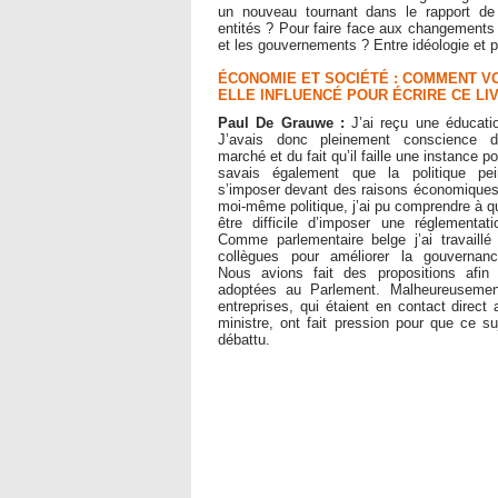
un nouveau tournant dans le rapport de
entités ? Pour faire face aux changements 
et les gouvernements ? Entre idéologie et pr
ÉCONOMIE ET SOCIÉTÉ : COMMENT VO
ELLE INFLUENCÉ POUR ÉCRIRE CE LI
Paul De Grauwe :
J’ai reçu une éducati
J’avais donc pleinement conscience d
marché et du fait qu’il faille une instance po
savais également que la politique pe
s’imposer devant des raisons économiques
moi-même politique, j’ai pu comprendre à que
être difficile d’imposer une réglementa
Comme parlementaire belge j’ai travaill
collègues pour améliorer la gouvernance
Nous avions fait des propositions afin 
adoptées au Parlement. Malheureusemen
entreprises, qui étaient en contact direct
ministre, ont fait pression pour que ce su
débattu.