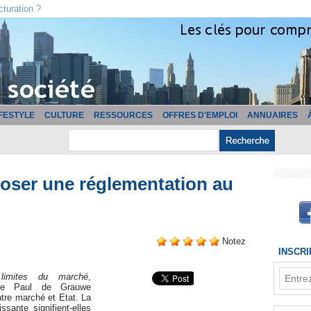
cturation ?
IFESTYLE
CULTURE
RESSOURCES
OFFRES D'EMPLOI
ANNUAIRES
imposer une réglementation au
Notez
INSCR
limites du marché
,
que Paul de Grauwe
entre marché et Etat. La
issante signifient-elles