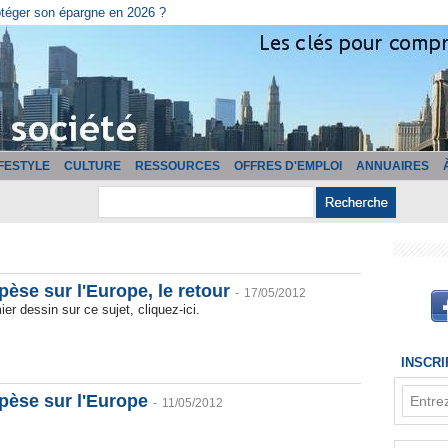
cturation ?
IFESTYLE
CULTURE
RESSOURCES
OFFRES D'EMPLOI
ANNUAIRES
 pèse sur l'Europe, le retour
-
17/05/2012
ier dessin sur ce sujet, cliquez-ici.
INSCR
 pèse sur l'Europe
-
11/05/2012