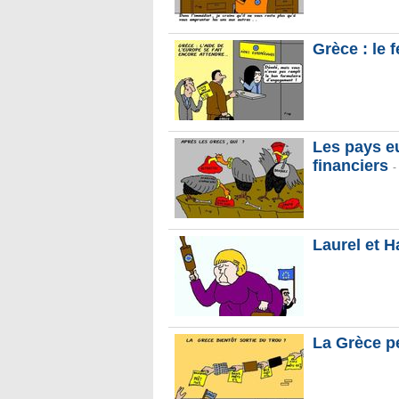
Grèce : le f
Les pays e
financiers
-
Laurel et Ha
La Grèce pe