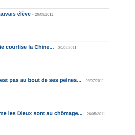
mauvais élève
-
29/09/2011
lie courtise la Chine...
-
20/09/2011
est pas au bout de ses peines...
-
05/07/2011
me les Dieux sont au chômage...
-
26/05/2011