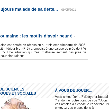
ujours malade de sa dette...
-
09/05/2011
oumaine : les motifs d’avoir peur
€
-
ine est entrée en récession au troisième trimestre de 2008.
uit intérieur brut (PIB) a enregistré une baisse de près de 7 %
 %. Une situation qui n’est malheureusement pas près de
a pour cinq raisons.
 DE SCIENCES
À VOUS DE JOUER...
QUES ET SOCIALES
Vous aimez écrire ? décrypter l'actua
? et donner votre point de vue ? Alor
vos articles à
Économie et société
. P
envoyez vos propositions à