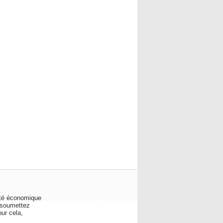
lité économique
s soumettez
our cela,