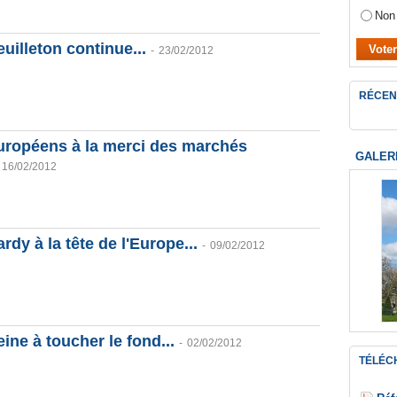
Non
euilleton continue...
-
23/02/2012
RÉCEN
uropéens à la merci des marchés
GALER
16/02/2012
rdy à la tête de l'Europe...
-
09/02/2012
ine à toucher le fond...
-
02/02/2012
TÉLÉC