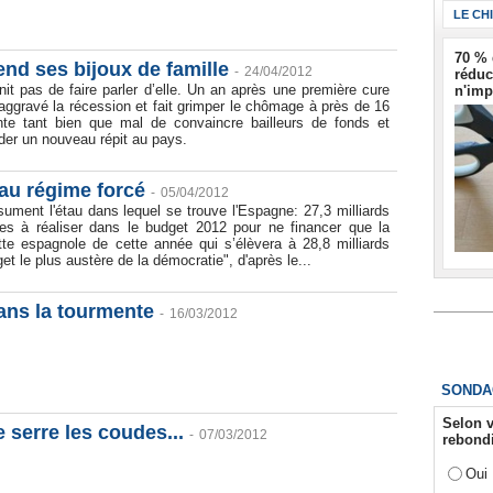
LE CH
70 % 
nd ses bijoux de famille
-
24/04/2012
réduc
nit pas de faire parler d’elle. Un an après une première cure
n'imp
 aggravé la récession et fait grimper le chômage à près de 16
te tant bien que mal de convaincre bailleurs de fonds et
der un nouveau répit au pays.
au régime forcé
-
05/04/2012
sument l'étau dans lequel se trouve l'Espagne: 27,3 milliards
es à réaliser dans le budget 2012 pour ne financer que la
tte espagnole de cette année qui s’élèvera à 28,8 milliards
et le plus austère de la démocratie", d'après le...
ans la tourmente
-
16/03/2012
SONDA
Selon v
 serre les coudes...
-
07/03/2012
rebondi
Oui