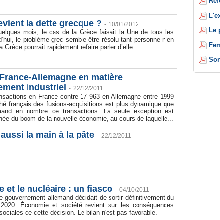
Réf
L'e
vient la dette grecque ?
-
10/01/2012
Le 
uelques mois, le cas de la Grèce faisait la Une de tous les
d’hui, le problème grec semble être résolu tant personne n’en
Fem
la Grèce pourrait rapidement refaire parler d’elle...
Son
n France-Allemagne en matière
ement industriel
-
22/12/2011
nsactions en France contre 17 963 en Allemagne entre 1999
hé français des fusions-acquisitions est plus dynamique que
mand en nombre de transactions. La seule exception est
née du boom de la nouvelle économie, au cours de laquelle...
aussi la main à la pâte
-
22/12/2011
 et le nucléaire : un fiasco
-
04/10/2011
le gouvernement allemand décidait de sortir définitivement du
 2020. Économie et société revient sur les conséquences
ociales de cette décision. Le bilan n'est pas favorable.