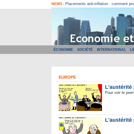
Comment bien choisir son logiciel de fa
NEWS :
ÉCONOMIE
SOCIÉTÉ
INTERNATIONAL
L
EUROPE
L'austérité
Pour voir le prem
L'austérité