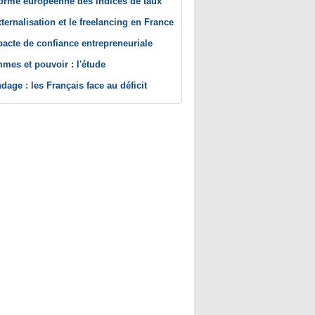
orme européenne des indices de taux
xternalisation et le freelancing en France
pacte de confiance entrepreneuriale
mes et pouvoir : l'étude
dage : les Français face au déficit