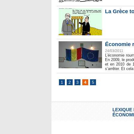
La Grèce to
Économie r
24/03/2011
L’économie rouma
En 2009, le prod
et en 2010 de 1
s’arrêter. Et cel
1
2
3
4
5
LEXIQUE
ÉCONOMI