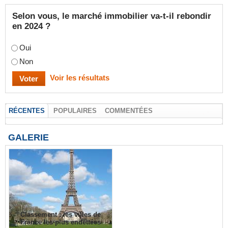
Selon vous, le marché immobilier va-t-il rebondir
en 2024 ?
Oui
Non
Voir les résultats
RÉCENTES
POPULAIRES
COMMENTÉES
GALERIE
Classement : les villes de
France les plus endettées