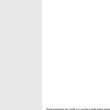
Regroupement de crédit sur
rachat-credit-entre-parti