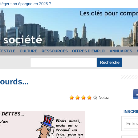
cturation ?
IFESTYLE
CULTURE
RESSOURCES
OFFRES D'EMPLOI
ANNUAIRES
ourds...
Notez
INSCR