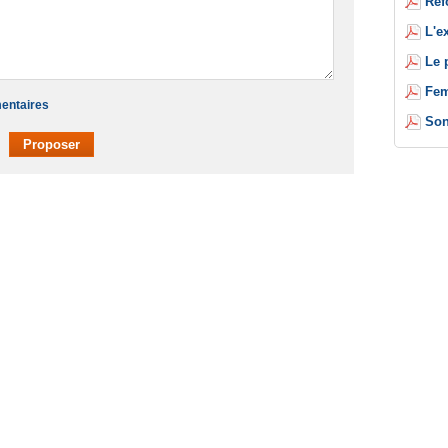
Réf
L'e
Le 
Fem
mentaires
Son