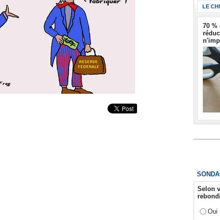
LE CH
70 % 
réduc
n'imp
SONDA
Selon v
rebondi
Oui