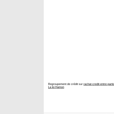
Regroupement de crédit sur
rachat-credit-entre-parti
La loi Hamon