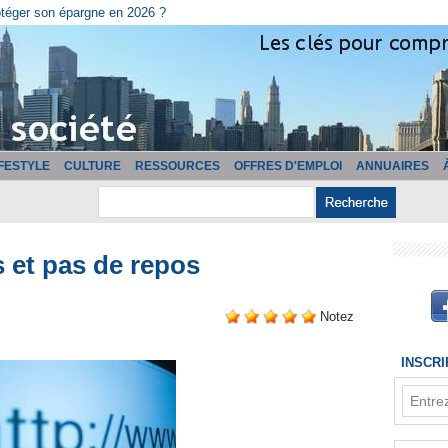
cturation ?
IFESTYLE
CULTURE
RESSOURCES
OFFRES D'EMPLOI
ANNUAIRES
 et pas de repos
Notez
INSCR