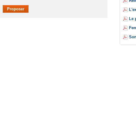
Réf
L'e
Le 
Fem
Son