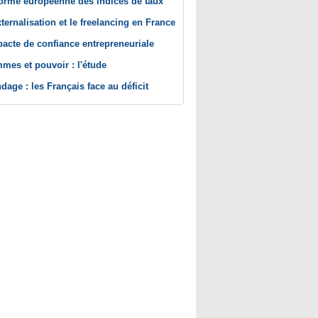
orme européenne des indices de taux
xternalisation et le freelancing en France
pacte de confiance entrepreneuriale
mes et pouvoir : l'étude
dage : les Français face au déficit