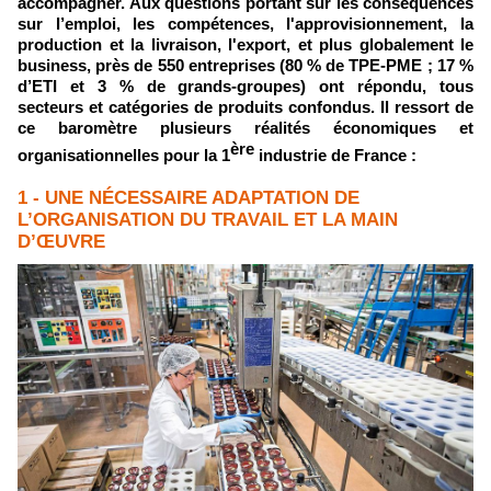
accompagner. Aux questions portant sur les conséquences
sur l’emploi, les compétences, l'approvisionnement, la
production et la livraison, l'export, et plus globalement le
business, près de 550 entreprises (80 % de TPE-PME ; 17 %
d’ETI et 3 % de grands-groupes) ont répondu, tous
secteurs et catégories de produits confondus. Il ressort de
ce baromètre plusieurs réalités économiques et
ère
organisationnelles pour la 1
industrie de France :
1 - UNE NÉCESSAIRE ADAPTATION DE
L’ORGANISATION DU TRAVAIL ET LA MAIN
D’ŒUVRE