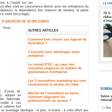
ties à l’impôt sur les
LE CH
 où elles sont en concurrence directe avec les entreprises du
hôpitaux), la dépendance (les maisons de retraite), la petite
70 % 
ce verte (recyclage).
réduc
n'imp
 À HAUTEUR DE 20 000 EUROS
Avec
AUTRES ARTICLES
Comment bien choisir son logiciel de
facturation ?
5 Conseils pour développer votre
entreprise
Le conseil ESG : au cœur des
nouvelles exigences en matière de
gouvernance d'entreprise
Les 5 innovations marketing qui vont
révolutionner le secteur du retail
SONDA
C. Eckert, M.
Marché de l’immobilier en berne :
o, adopté en
Selon v
comment réagissent les
ée Nationale,
rebondi
professionnels du secteur ?
cordait à ces
s salaires fixé
Oui
un avantage identique - ni plus, ni moins - à celui offert aux