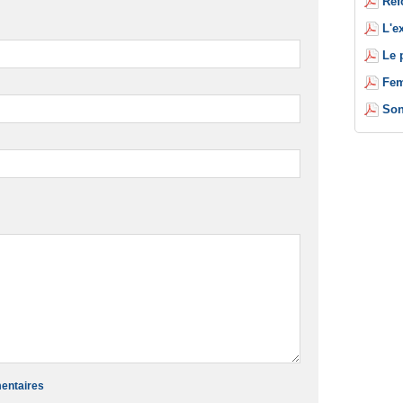
Réf
L'e
Le 
Fem
Son
mentaires