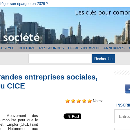
cturation ?
IFESTYLE
CULTURE
RESSOURCES
OFFRES D'EMPLOI
ANNUAIRES
randes entreprises sociales,
du CICE
Notez
INSCR
le Mouvement des
 mobilise pour que le
 et l’Emploi (CICE) soit
les. Notamment aux