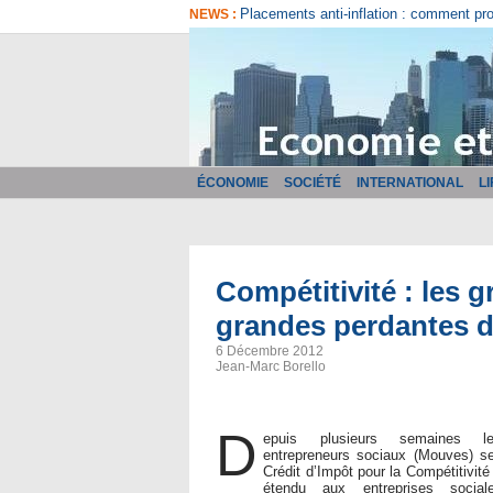
Comment bien choisir son logiciel de fa
NEWS :
ÉCONOMIE
SOCIÉTÉ
INTERNATIONAL
L
Compétitivité : les g
grandes perdantes 
6 Décembre 2012
Jean-Marc Borello
D
epuis plusieurs semaines 
entrepreneurs sociaux (Mouves) se
Crédit d’Impôt pour la Compétitivité
étendu aux entreprises socia