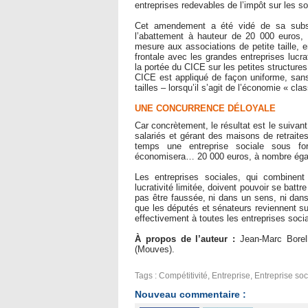
entreprises redevables de l’impôt sur les so
Cet amendement a été vidé de sa subst
l’abattement à hauteur de 20 000 euros, le
mesure aux associations de petite taille, 
frontale avec les grandes entreprises lucr
la portée du CICE sur les petites structures 
CICE est appliqué de façon uniforme, sans 
tailles – lorsqu’il s’agit de l’économie « cla
UNE CONCURRENCE DÉLOYALE
Car concrètement, le résultat est le suivan
salariés et gérant des maisons de retrait
temps une entreprise sociale sous for
économisera… 20 000 euros, à nombre égal 
Les entreprises sociales, qui combinent
lucrativité limitée, doivent pouvoir se batt
pas être faussée, ni dans un sens, ni da
que les députés et sénateurs reviennent s
effectivement à toutes les entreprises soci
À propos de l’auteur :
Jean-Marc Borell
(Mouves).
Tags
:
Compétitivité
,
Entreprise
,
Entreprise soc
Nouveau commentaire :