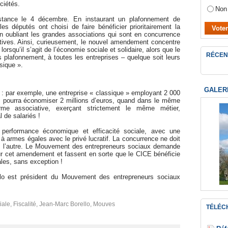
ciétés.
Non
ance le 4 décembre. En instaurant un plafonnement de
s députés ont choisi de faire bénéficier prioritairement la
en oubliant les grandes associations qui sont en concurrence
atives. Ainsi, curieusement, le nouvel amendement concentre
lorsqu’il s’agit de l’économie sociale et solidaire, alors que le
RÉCEN
plafonnement, à toutes les entreprises – quelque soit leurs
ssique ».
GALER
t : par exemple, une entreprise « classique » employant 2 000
es pourra économiser 2 millions d’euros, quand dans le même
me associative, exerçant strictement le même métier,
de salariés !
 performance économique et efficacité sociale, avec une
re à armes égales avec le privé lucratif. La concurrence ne doit
ns l’autre. Le Mouvement des entrepreneurs sociaux demande
ur cet amendement et fassent en sorte que le CICE bénéficie
ales, sans exception !
o est président du Mouvement des entrepreneurs sociaux
iale
,
Fiscalité
,
Jean-Marc Borello
,
Mouves
TÉLÉC